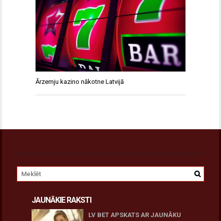
Ārzemju kazino nākotne Latvijā
JAUNĀKIE RAKSTI
LV BET APSKATS AR JAUNĀKU