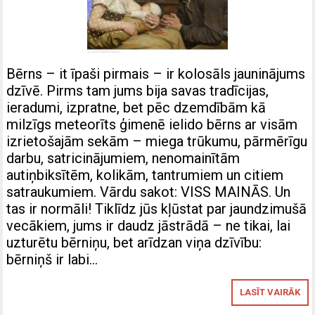
Bērns – it īpaši pirmais – ir kolosāls jauninājums
dzīvē. Pirms tam jums bija savas tradīcijas,
ieradumi, izpratne, bet pēc dzemdībām kā
milzīgs meteorīts ģimenē ielido bērns ar visām
izrietošajām sekām – miega trūkumu, pārmērīgu
darbu, satricinājumiem, nenomainītām
autiņbiksītēm, kolikām, tantrumiem un citiem
satraukumiem. Vārdu sakot: VISS MAINĀS. Un
tas ir normāli! Tiklīdz jūs kļūstat par jaundzimušā
vecākiem, jums ir daudz jāstrādā – ne tikai, lai
uzturētu bērniņu, bet arīdzan viņa dzīvību:
bērniņš ir labi…
LASĪT VAIRĀK