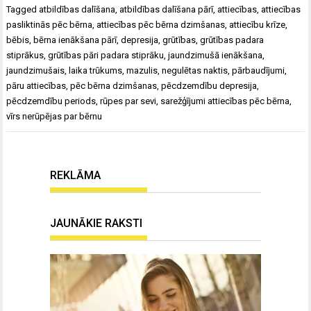
Tagged
atbildības dalīšana
,
atbildības dalīšana pārī
,
attiecības
,
attiecības
pasliktinās pēc bērna
,
attiecības pēc bērna dzimšanas
,
attiecību krīze
,
bēbis
,
bērna ienākšana pārī
,
depresija
,
grūtības
,
grūtības padara
stiprākus
,
grūtības pāri padara stiprāku
,
jaundzimušā ienākšana
,
jaundzimušais
,
laika trūkums
,
mazulis
,
negulētas naktis
,
pārbaudījumi
,
pāru attiecības
,
pēc bērna dzimšanas
,
pēcdzemdību depresija
,
pēcdzemdību periods
,
rūpes par sevi
,
sarežģījumi attiecības pēc bērna
,
vīrs nerūpējas par bērnu
REKLĀMA
JAUNĀKIE RAKSTI