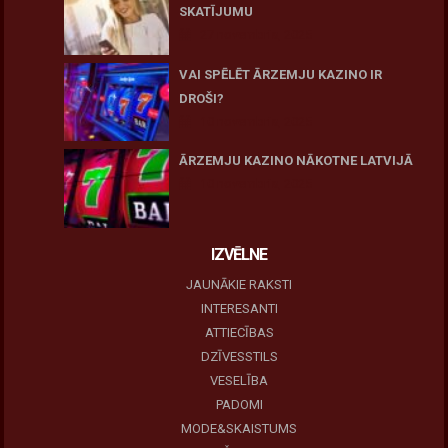
SKATĪJUMU
27 novembris, 2025
VAI SPĒLĒT ĀRZEMJU KAZINO IR
DROŠI?
10 novembris, 2025
ĀRZEMJU KAZINO NĀKOTNE LATVIJĀ
10 novembris, 2025
IZVĒLNE
JAUNĀKIE RAKSTI
INTERESANTI
ATTIECĪBAS
DZĪVESSTILS
VESELĪBA
PADOMI
MODE&SKAISTUMS