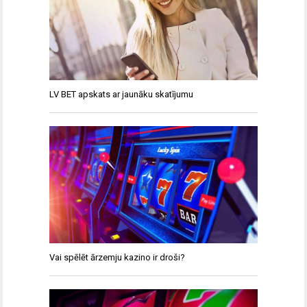
LV BET apskats ar jaunāku skatījumu
Vai spēlēt ārzemju kazino ir droši?