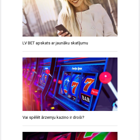
LV BET apskats ar jaunāku skatījumu
Vai spēlēt ārzemju kazino ir droši?