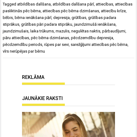
Tagged
atbildības dalīšana
,
atbildības dalīšana pārī
,
attiecības
,
attiecības
pasliktinās pēc bērna
,
attiecības pēc bērna dzimšanas
,
attiecību krīze
,
bēbis
,
bērna ienākšana pārī
,
depresija
,
grūtības
,
grūtības padara
stiprākus
,
grūtības pāri padara stiprāku
,
jaundzimušā ienākšana
,
jaundzimušais
,
laika trūkums
,
mazulis
,
negulētas naktis
,
pārbaudījumi
,
pāru attiecības
,
pēc bērna dzimšanas
,
pēcdzemdību depresija
,
pēcdzemdību periods
,
rūpes par sevi
,
sarežģījumi attiecības pēc bērna
,
vīrs nerūpējas par bērnu
REKLĀMA
JAUNĀKIE RAKSTI