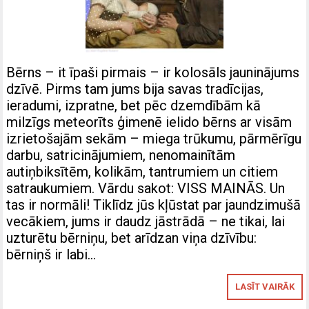
Bērns – it īpaši pirmais – ir kolosāls jauninājums
dzīvē. Pirms tam jums bija savas tradīcijas,
ieradumi, izpratne, bet pēc dzemdībām kā
milzīgs meteorīts ģimenē ielido bērns ar visām
izrietošajām sekām – miega trūkumu, pārmērīgu
darbu, satricinājumiem, nenomainītām
autiņbiksītēm, kolikām, tantrumiem un citiem
satraukumiem. Vārdu sakot: VISS MAINĀS. Un
tas ir normāli! Tiklīdz jūs kļūstat par jaundzimušā
vecākiem, jums ir daudz jāstrādā – ne tikai, lai
uzturētu bērniņu, bet arīdzan viņa dzīvību:
bērniņš ir labi…
LASĪT VAIRĀK