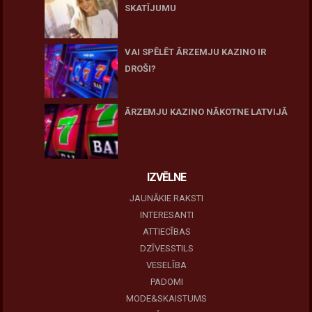
SKATĪJUMU
27 novembris, 2025
VAI SPĒLĒT ĀRZEMJU KAZINO IR
DROŠI?
10 novembris, 2025
ĀRZEMJU KAZINO NĀKOTNE LATVIJĀ
10 novembris, 2025
IZVĒLNE
JAUNĀKIE RAKSTI
INTERESANTI
ATTIECĪBAS
DZĪVESSTILS
VESELĪBA
PADOMI
MODE&SKAISTUMS