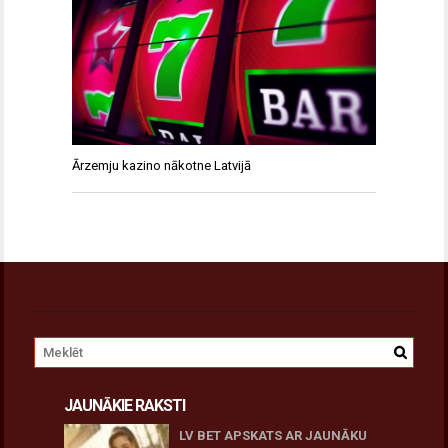
Ārzemju kazino nākotne Latvijā
JAUNĀKIE RAKSTI
LV BET APSKATS AR JAUNĀKU