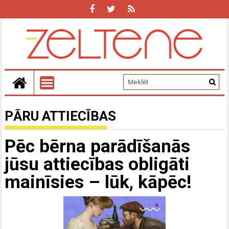
PĀRU ATTIECĪBAS
Pēc bērna parādīšanās
jūsu attiecības obligāti
mainīsies – lūk, kāpēc!