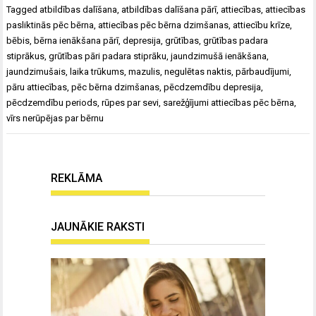
Tagged
atbildības dalīšana
,
atbildības dalīšana pārī
,
attiecības
,
attiecības
pasliktinās pēc bērna
,
attiecības pēc bērna dzimšanas
,
attiecību krīze
,
bēbis
,
bērna ienākšana pārī
,
depresija
,
grūtības
,
grūtības padara
stiprākus
,
grūtības pāri padara stiprāku
,
jaundzimušā ienākšana
,
jaundzimušais
,
laika trūkums
,
mazulis
,
negulētas naktis
,
pārbaudījumi
,
pāru attiecības
,
pēc bērna dzimšanas
,
pēcdzemdību depresija
,
pēcdzemdību periods
,
rūpes par sevi
,
sarežģījumi attiecības pēc bērna
,
vīrs nerūpējas par bērnu
REKLĀMA
JAUNĀKIE RAKSTI