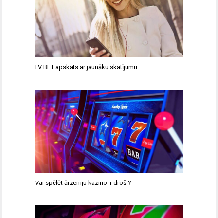
LV BET apskats ar jaunāku skatījumu
Vai spēlēt ārzemju kazino ir droši?