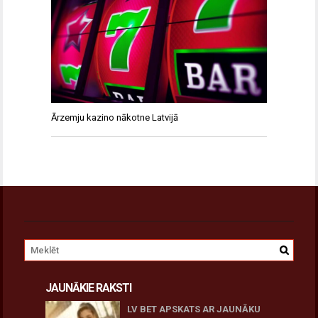
Ārzemju kazino nākotne Latvijā
JAUNĀKIE RAKSTI
LV BET APSKATS AR JAUNĀKU