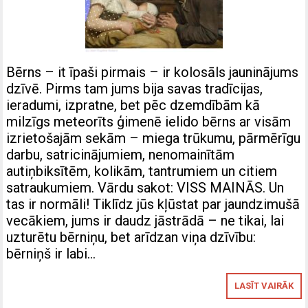
Bērns – it īpaši pirmais – ir kolosāls jauninājums
dzīvē. Pirms tam jums bija savas tradīcijas,
ieradumi, izpratne, bet pēc dzemdībām kā
milzīgs meteorīts ģimenē ielido bērns ar visām
izrietošajām sekām – miega trūkumu, pārmērīgu
darbu, satricinājumiem, nenomainītām
autiņbiksītēm, kolikām, tantrumiem un citiem
satraukumiem. Vārdu sakot: VISS MAINĀS. Un
tas ir normāli! Tiklīdz jūs kļūstat par jaundzimušā
vecākiem, jums ir daudz jāstrādā – ne tikai, lai
uzturētu bērniņu, bet arīdzan viņa dzīvību:
bērniņš ir labi…
LASĪT VAIRĀK