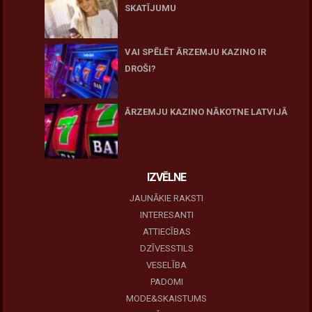
SKATĪJUMU
27 novembris, 2025
VAI SPĒLĒT ĀRZEMJU KAZINO IR
DROŠI?
10 novembris, 2025
ĀRZEMJU KAZINO NĀKOTNE LATVIJĀ
10 novembris, 2025
IZVĒLNE
JAUNĀKIE RAKSTI
INTERESANTI
ATTIECĪBAS
DZĪVESSTILS
VESELĪBA
PADOMI
MODE&SKAISTUMS