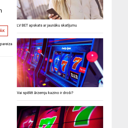
m
LV BET apskats ar jaunāku skatījumu
RĀK
pareiza
Vai spēlēt ārzemju kazino ir droši?