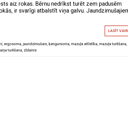
vests aiz rokas. Bērnu nedrīkst turēt zem padusēm
kās, ir svarīgi atbalstīt viņa galvu. Jaundzimušajie
LASĪT VAI
mi
,
ergosoma
,
jaundzimušais
,
ķengursoma
,
mazuļa attīstība
,
mazuļa turēšana
,
aiņa turēšana
,
zīdainis