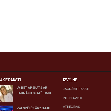
ĀKIE RAKSTI
IZVĒLNE
LV BET APSKATS AR
JAUNĀKIE RAKSTI
JAUNĀKU SKATĪJUMU
INTERESANTI
27 novembris, 2025
ATTIECĪBAS
VAI SPĒLĒT ĀRZEMJU