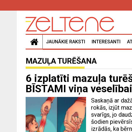
JAUNĀKIE RAKSTI
INTERESANTI
A
MAZUĻA TURĒŠANA
6 izplatīti mazuļa turē
BĪSTAMI viņa veselība
Saskaņā ar daž
rokās, izjūt maz
svarīgs, jo dau
šodien pievērsī
izrādās, ka bērn