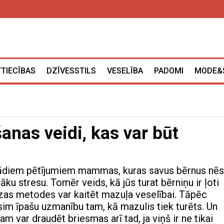
TTIECĪBAS
DZĪVESSTILS
VESELĪBA
PADOMI
MODE&
šanas veidi, kas var būt
i
ādiem pētījumiem mammas, kuras savus bērnus nē
āku stresu. Tomēr veids, kā jūs turat bērniņu ir ļoti
dzas metodes var kaitēt mazuļa veselībai. Tāpēc
sim īpašu uzmanību tam, kā mazulis tiek turēts. Un
am var draudēt briesmas arī tad, ja viņš ir ne tikai