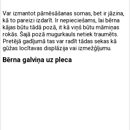
Var izmantot pārnēsāšanas somas, bet ir jāzina,
kā to pareizi izdarīt. Ir nepieciešams, lai bērna
kājas būtu tādā pozā, it kā viņš būtu māmiņas
rokās. Šajā pozā mugurkauls netiek traumēts.
Pretējā gadījumā tas var radīt tādas sekas kā
gūžas locītavas displāzija vai izmežģījumu.
Bērna galviņa uz pleca