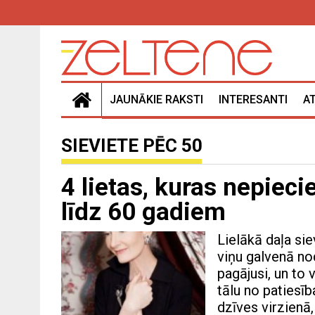
JAUNĀKIE RAKSTI
INTERESANTI
A
SIEVIETE PĒC 50
4 lietas, kuras nepiec
līdz 60 gadiem
Lielākā daļa si
viņu galvenā no
pagājusi, un to 
tālu no patiesīb
dzīves virzienā,