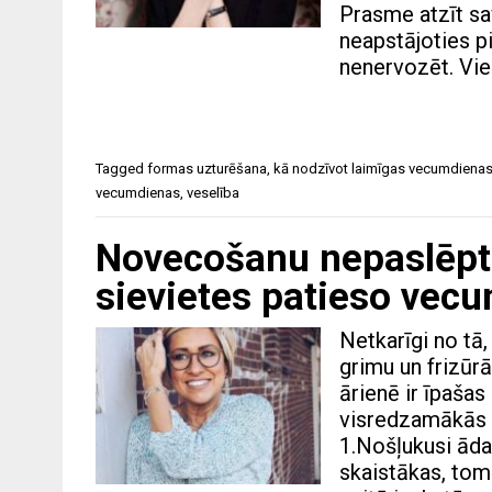
Prasme atzīt sa
neapstājoties pi
nenervozēt. Vie
Tagged
formas uzturēšana
,
kā nodzīvot laimīgas vecumdiena
vecumdienas
,
veselība
Novecošanu nepaslēpt: 
sievietes patieso vec
Netkarīgi no tā
grimu un frizūr
ārienē ir īpaša
visredzamākās p
1.Nošļukusi āda
skaistākas, tom