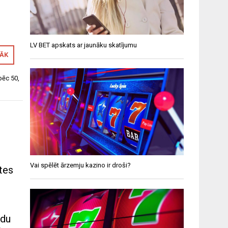
LV BET apskats ar jaunāku skatījumu
RĀK
 pēc 50
,
Vai spēlēt ārzemju kazino ir droši?
tes
adu