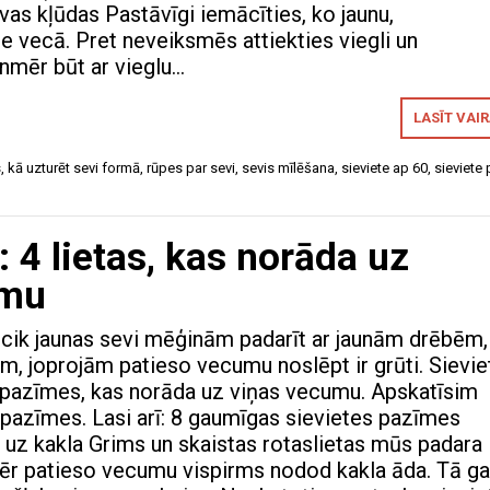
vas kļūdas Pastāvīgi iemācīties, ko jaunu,
e vecā. Pret neveiksmēs attiekties viegli un
nmēr būt ar vieglu…
LASĪT VAI
s
,
kā uzturēt sevi formā
,
rūpes par sevi
,
sevis mīlēšana
,
sieviete ap 60
,
sieviete
4 lietas, kas norāda uz
umu
, cik jaunas sevi mēģinām padarīt ar jaunām drēbēm,
ām, joprojām patieso vecumu noslēpt ir grūti. Sievie
s pazīmes, kas norāda uz viņas vecumu. Apskatīsim
azīmes. Lasi arī: 8 gaumīgas sievietes pazīmes
 uz kakla Grims un skaistas rotaslietas mūs padara
ēr patieso vecumu vispirms nodod kakla āda. Tā g