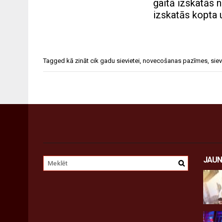
gaitā izskatās 
izskatās kopta 
Tagged
kā zināt cik gadu sievietei
,
novecošanas pazīmes
,
siev
JAUN