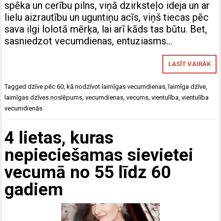
spēka un cerību pilns, viņā dzirksteļo ideja un ar
lielu aizrautību un uguntiņu acīs, viņš tiecas pēc
sava ilgi lolotā mērķa, lai arī kāds tas būtu. Bet,
sasniedzot vecumdienas, entuziasms…
LASĪT VAIRĀK
Tagged
dzīve pēc 60
,
kā nodzīvot laimīgas vecumdienas
,
laimīga dzīve
,
laimīgas dzīves noslēpums
,
vecumdienas
,
vecums
,
vientulība
,
vientulība
vecumdienās
4 lietas, kuras
nepieciešamas sievietei
vecumā no 55 līdz 60
gadiem