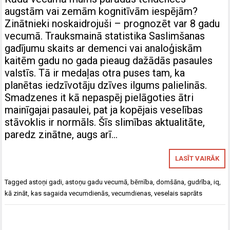
augstām vai zemām kognitīvām iespējām?
Zinātnieki noskaidrojuši – prognozēt var 8 gadu
vecumā. Trauksmainā statistika Saslimšanas
gadījumu skaits ar demenci vai analoģiskām
kaitēm gadu no gada pieaug dažādās pasaules
valstīs. Tā ir medaļas otra puses tam, ka
planētas iedzīvotāju dzīves ilgums palielinās.
Smadzenes it kā nepaspēj pielāgoties ātri
mainīgajai pasaulei, pat ja kopējais veselības
stāvoklis ir normāls. Šīs slimības aktualitāte,
paredz zinātne, augs arī…
LASĪT VAIRĀK
Tagged
astoņi gadi
,
astoņu gadu vecumā
,
bērnība
,
domšāna
,
gudrība
,
iq
,
kā zināt
,
kas sagaida vecumdienās
,
vecumdienas
,
veselais saprāts