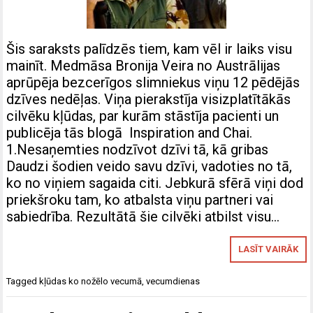
Šis saraksts palīdzēs tiem, kam vēl ir laiks visu
mainīt. Medmāsa Bronija Veira no Austrālijas
aprūpēja bezcerīgos slimniekus viņu 12 pēdējās
dzīves nedēļas. Viņa pierakstīja visizplatītākās
cilvēku kļūdas, par kurām stāstīja pacienti un
publicēja tās blogā Inspiration and Chai.
1.Nesaņemties nodzīvot dzīvi tā, kā gribas
Daudzi šodien veido savu dzīvi, vadoties no tā,
ko no viņiem sagaida citi. Jebkurā sfērā viņi dod
priekšroku tam, ko atbalsta viņu partneri vai
sabiedrība. Rezultātā šie cilvēki atbilst visu…
LASĪT VAIRĀK
Tagged
kļūdas ko nožēlo vecumā
,
vecumdienas