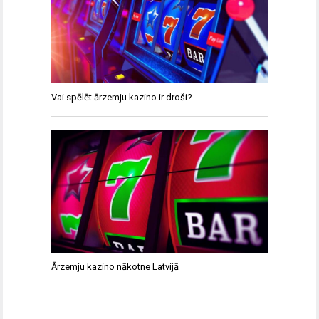
Vai spēlēt ārzemju kazino ir droši?
Ārzemju kazino nākotne Latvijā