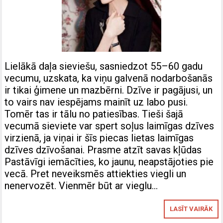
Lielākā daļa sieviešu, sasniedzot 55–60 gadu
vecumu, uzskata, ka viņu galvenā nodarbošanās
ir tikai ģimene un mazbērni. Dzīve ir pagājusi, un
to vairs nav iespējams mainīt uz labo pusi.
Tomēr tas ir tālu no patiesības. Tieši šajā
vecumā sieviete var spert soļus laimīgas dzīves
virzienā, ja viņai ir šīs piecas lietas laimīgas
dzīves dzīvošanai. Prasme atzīt savas kļūdas
Pastāvīgi iemācīties, ko jaunu, neapstājoties pie
vecā. Pret neveiksmēs attiekties viegli un
nenervozēt. Vienmēr būt ar vieglu…
LASĪT VAIRĀK