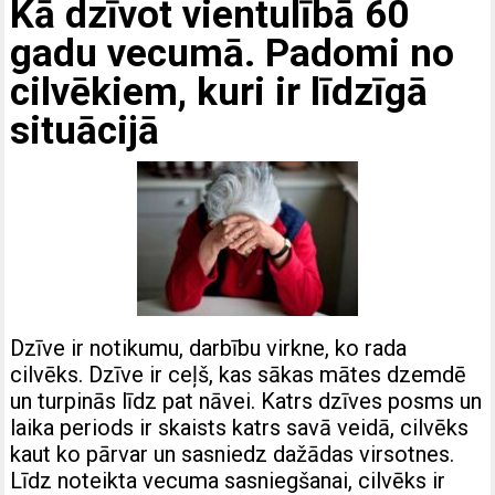
Kā dzīvot vientulībā 60
gadu vecumā. Padomi no
cilvēkiem, kuri ir līdzīgā
situācijā
Dzīve ir notikumu, darbību virkne, ko rada
cilvēks. Dzīve ir ceļš, kas sākas mātes dzemdē
un turpinās līdz pat nāvei. Katrs dzīves posms un
laika periods ir skaists katrs savā veidā, cilvēks
kaut ko pārvar un sasniedz dažādas virsotnes.
Līdz noteikta vecuma sasniegšanai, cilvēks ir