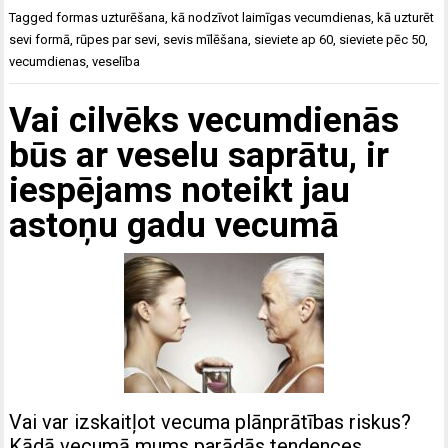
Tagged
formas uzturēšana
,
kā nodzīvot laimīgas vecumdienas
,
kā uzturēt
sevi formā
,
rūpes par sevi
,
sevis mīlēšana
,
sieviete ap 60
,
sieviete pēc 50
,
vecumdienas
,
veselība
Vai cilvēks vecumdienās
būs ar veselu saprātu, ir
iespējams noteikt jau
astoņu gadu vecumā
Vai var izskaitļot vecuma plānprātības riskus?
Kādā vecumā mums parādās tendences