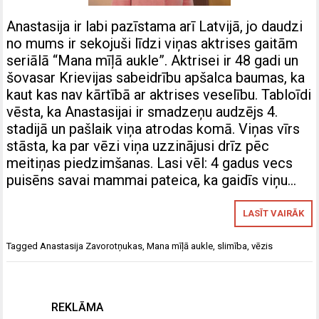
Anastasija ir labi pazīstama arī Latvijā, jo daudzi
no mums ir sekojuši līdzi viņas aktrises gaitām
seriālā “Mana mīļā aukle”. Aktrisei ir 48 gadi un
šovasar Krievijas sabeidrību apšalca baumas, ka
kaut kas nav kārtībā ar aktrises veselību. Tabloīdi
vēsta, ka Anastasijai ir smadzeņu audzējs 4.
stadijā un pašlaik viņa atrodas komā. Viņas vīrs
stāsta, ka par vēzi viņa uzzinājusi drīz pēc
meitiņas piedzimšanas. Lasi vēl: 4 gadus vecs
puisēns savai mammai pateica, ka gaidīs viņu…
LASĪT VAIRĀK
Tagged
Anastasija Zavorotņukas
,
Mana mīļā aukle
,
slimība
,
vēzis
REKLĀMA