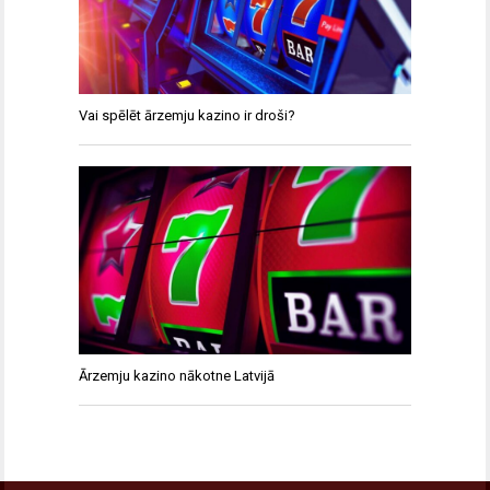
Vai spēlēt ārzemju kazino ir droši?
Ārzemju kazino nākotne Latvijā