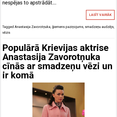
nespējas to apstrādāt….
LASĪT VAIRĀK
Tagged
Anastasija Zavorotņuka
,
ģiemens paziņojums
,
smadzeņu audzējs
,
vēzis
Populārā Krievijas aktrise
Anastasija Zavorotņuka
cīnās ar smadzeņu vēzi un
ir komā