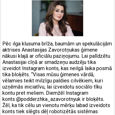
Pēc ilga klusuma brīža, baumām un spekulācijām
aktrises Anastasijas Zavorotņukas ģimene
nākusi klajā ar oficiālu paziņojumu. Lai palīdzētu
Anastasijai cīņā ar smadzeņu audzēju tika
izveidot Instagram konts, kas neilgā laika posmā
tika bloķēts. “Visas mūsu ģimenes vārdā,
vēlamies teikt milzīgu paldies cilvēkiem, kuri
uzņēmās iniciatīvu, lai izveidotu sociālo tīku
kontu pret meliem. Diemžēl Instagram
konts @podderzhka_azavorotnyuk ir bloķēts.
Žēl, ka tik cēlu un vienotu mērķu labad izveidots
konts tiek slēgts dēļ robotizētās sistēmas