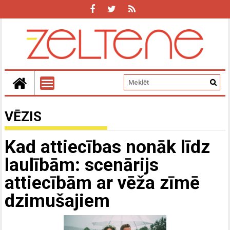
VĒZIS
Kad attiecības nonāk līdz
laulībām: scenārijs
attiecībām ar vēža zīmē
dzimušajiem