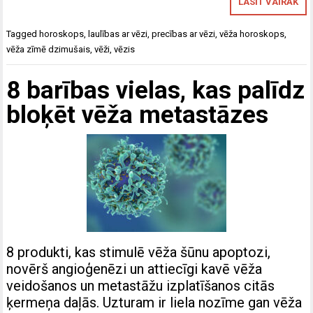
LASĪT VAIRĀK
Tagged
horoskops
,
laulības ar vēzi
,
precības ar vēzi
,
vēža horoskops
,
vēža zīmē dzimušais
,
vēži
,
vēzis
8 barības vielas, kas palīdz
bloķēt vēža metastāzes
8 produkti, kas stimulē vēža šūnu apoptozi,
novērš angioģenēzi un attiecīgi kavē vēža
veidošanos un metastāžu izplatīšanos citās
ķermeņa daļās. Uzturam ir liela nozīme gan vēža