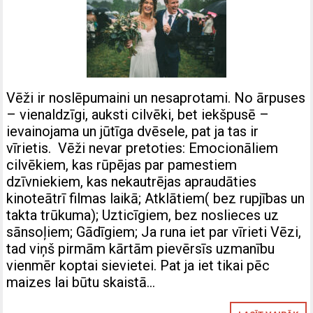
Vēži ir noslēpumaini un nesaprotami. No ārpuses
– vienaldzīgi, auksti cilvēki, bet iekšpusē –
ievainojama un jūtīga dvēsele, pat ja tas ir
vīrietis. Vēži nevar pretoties: Emocionāliem
cilvēkiem, kas rūpējas par pamestiem
dzīvniekiem, kas nekautrējas apraudāties
kinoteātrī filmas laikā; Atklātiem( bez rupjības un
takta trūkuma); Uzticīgiem, bez noslieces uz
sānsoļiem; Gādīgiem; Ja runa iet par vīrieti Vēzi,
tad viņš pirmām kārtām pievērsīs uzmanību
vienmēr koptai sievietei. Pat ja iet tikai pēc
maizes lai būtu skaistā…