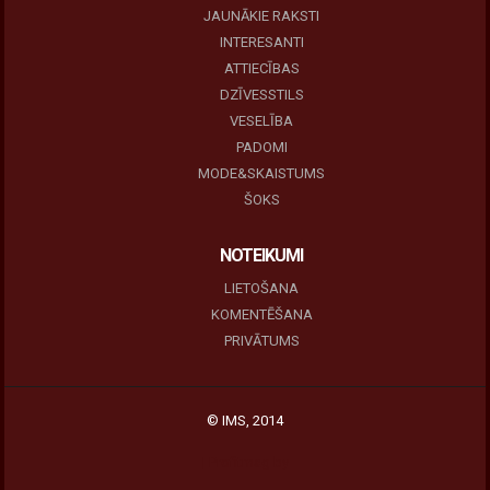
JAUNĀKIE RAKSTI
INTERESANTI
ATTIECĪBAS
DZĪVESSTILS
VESELĪBA
PADOMI
MODE&SKAISTUMS
ŠOKS
NOTEIKUMI
LIETOŠANA
KOMENTĒŠANA
PRIVĀTUMS
© IMS, 2014
|
Profitmag by