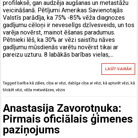
profilaksē, gan audzēja augšanas un metastāžu
veicināšanā. Pētījumi Amerikas Savienotajās
Valstīs parādīja, ka 75% -85% vēža diagnozes
gadījumu cēloņi ir neveselīgs dzīvesveids, un tos
varēja novērst, mainot ēšanas paradumus.
Pētnieki lēš, ka 30% ar vēzi saistītu nāves
gadījumu mūsdienās varētu novērst tikai ar
pareizu uzturu. 8 labākās barības vielas,…
LASĪT VAIRĀK
Tagged
barība kā zāles
,
cīņa ar vēzi
,
dabīga cīņa ar vēzi
,
kā apturēt vēzi
,
kā
bloķēt vēzi
,
vēža metastāzes
,
vēzis
Anastasija Zavorotņuka:
Pirmais oficiālais ģimenes
paziņojums