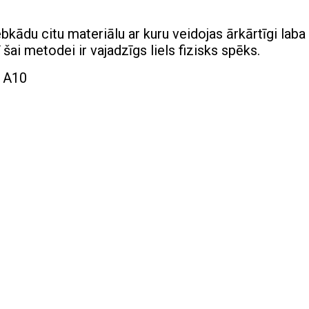
bkādu citu materiālu ar kuru veidojas ārkārtīgi laba
ai metodei ir vajadzīgs liels fizisks spēks.