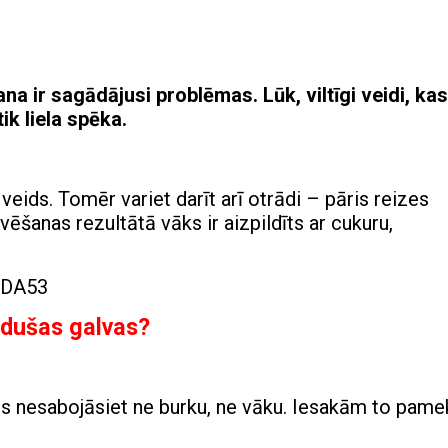
a ir sagādājusi problēmas. Lūk, viltīgi veidi, kas
ik liela spēka.
s veids. Tomēr variet darīt arī otrādi – pāris reizes
vēšanas rezultātā vāks ir aizpildīts ar cukuru,
 dušas galvas?
jūs nesabojāsiet ne burku, ne vāku. Iesakām to pame