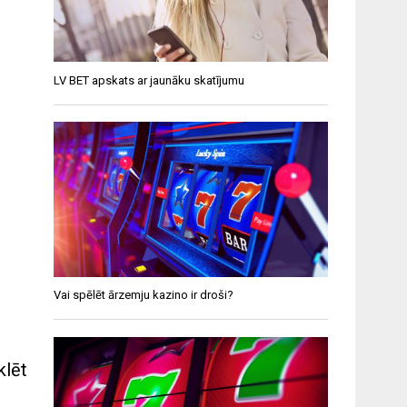
LV BET apskats ar jaunāku skatījumu
Vai spēlēt ārzemju kazino ir droši?
klēt