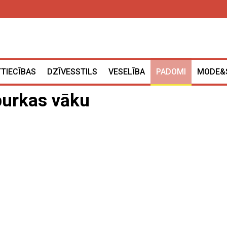
TTIECĪBAS
DZĪVESSTILS
VESELĪBA
PADOMI
MODE&
 burkas vāku