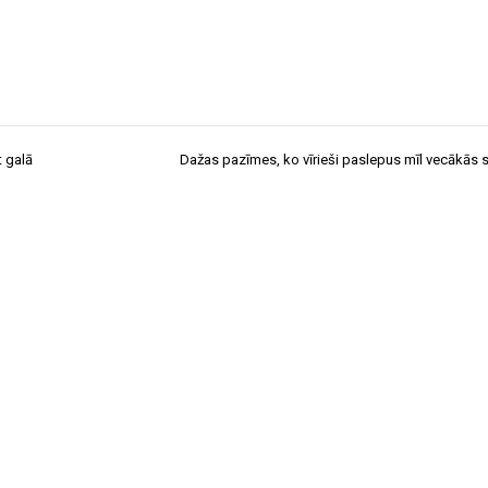
t galā
Dažas pazīmes, ko vīrieši paslepus mīl vecākās s