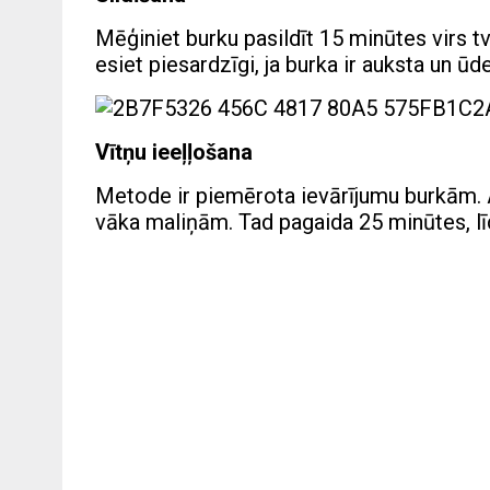
Mēģiniet burku pasildīt 15 minūtes virs t
esiet piesardzīgi, ja burka ir auksta un ūde
Vītņu ieeļļošana
Metode ir piemērota ievārījumu burkām. Ap
vāka maliņām. Tad pagaida 25 minūtes, līd