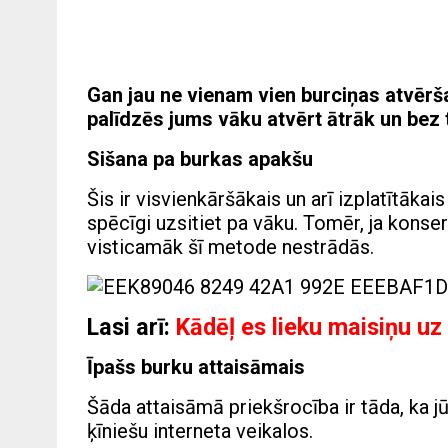
Gan jau ne vienam vien burciņas atvēršan
palīdzēs jums vāku atvērt ātrāk un bez t
Sišana pa burkas apakšu
Šis ir visvienkāršākais un arī izplatītākai
spēcīgi uzsitiet pa vāku. Tomēr, ja konser
visticamāk šī metode nestrādās.
Lasi arī:
Kādēļ es lieku maisiņu uz
Īpašs burku attaisāmais
Šāda attaisāmā priekšrocība ir tāda, ka 
ķīniešu interneta veikalos.