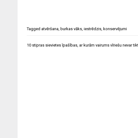
Tagged
atvēršana
,
burkas vāks
,
iestrēdzis
,
konservējumi
Ziņu
10 stipras sievietes īpašības, ar kurām vairums vīriešu nevar tik
izvēlne