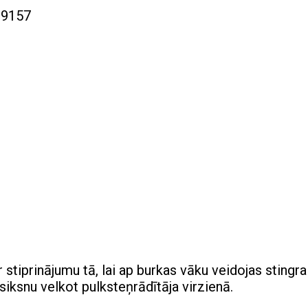
 stiprinājumu tā, lai ap burkas vāku veidojas stingra
 siksnu velkot pulksteņrādītāja virzienā.