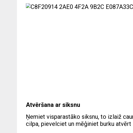
Atvēršana ar siksnu
Ņemiet visparastāko siksnu, to izlaiž caur
cilpa, pievelciet un mēģiniet burku atvērt