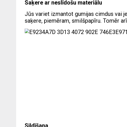
Saķere ar neslīdošu materiālu
Jūs variet izmantot gumijas cimdus vai je
saķere, piemēram, smilšpapīru. Tomēr arī š
Sildīšana