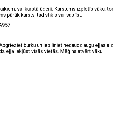
vaikiem, vai karstā ūdenī. Karstums izpletīs vāku, t
ns pārāk karsts, tad stikls var saplīst.
grieziet burku un iepiliniet nedaudz augu eļļas ai
z eļļa iekļūst visās vietās. Mēģina atvērt vāku.