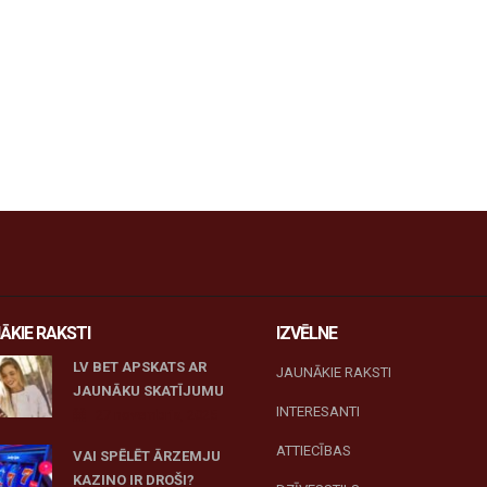
ĀKIE RAKSTI
IZVĒLNE
LV BET APSKATS AR
JAUNĀKIE RAKSTI
JAUNĀKU SKATĪJUMU
INTERESANTI
27 novembris, 2025
ATTIECĪBAS
VAI SPĒLĒT ĀRZEMJU
KAZINO IR DROŠI?