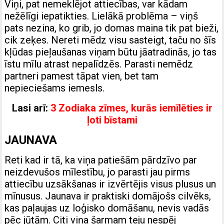
Viņi, pat nemeklējot attiecības, var kādam
nežēlīgi iepatikties. Lielākā problēma – viņš
pats nezina, ko grib, jo domas maina tik pat bieži,
cik zeķes. Nereti mēdz visu sasteigt, taču no šīs
kļūdas pieļaušanas viņam būtu jāatradinās, jo tas
īstu mīlu atrast nepalīdzēs. Parasti nemēdz
partneri pamest tāpat vien, bet tam
nepieciešams iemesls.
Lasi arī:
3 Zodiaka zīmes, kurās iemīlēties ir
ļoti bīstami
JAUNAVA
Reti kad ir tā, ka viņa patiešām pārdzīvo par
neizdevušos mīlestību, jo parasti jau pirms
attiecību uzsākšanas ir izvērtējis visus plusus un
mīnusus. Jaunava ir praktiski domājošs cilvēks,
kas paļaujas uz loģisko domāšanu, nevis vadās
pēc jūtām. Citi viņa šarmam teju nespēj