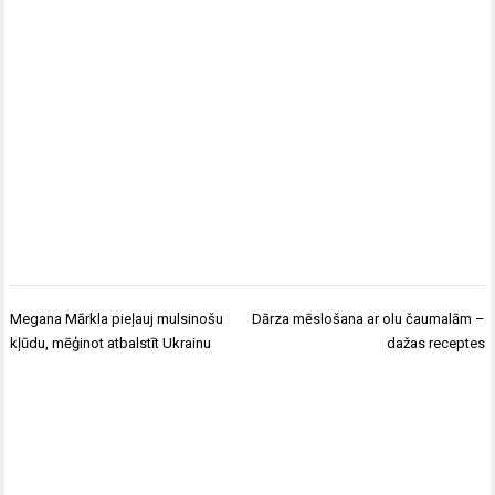
Ziņu
Megana Mārkla pieļauj mulsinošu
Dārza mēslošana ar olu čaumalām –
izvēlne
kļūdu, mēģinot atbalstīt Ukrainu
dažas receptes