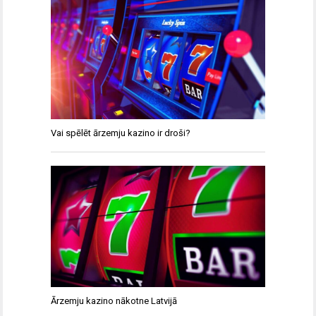
Vai spēlēt ārzemju kazino ir droši?
Ārzemju kazino nākotne Latvijā