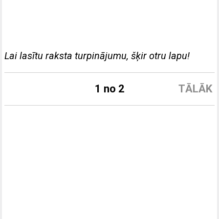
Lai lasītu raksta turpinājumu, šķir otru lapu!
1 no 2
TĀLĀK