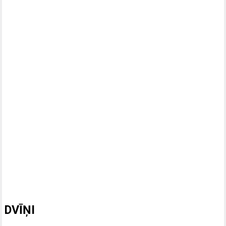
DVĪŅI