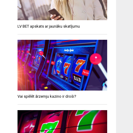
LV BET apskats ar jaunāku skatījumu
Vai spēlēt ārzemju kazino ir droši?