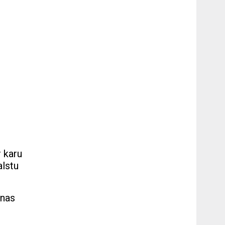
r karu
alstu
inas