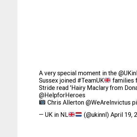
A very special moment in the
@UKin
Sussex joined
#TeamUK
families 
Stride read 'Hairy Maclary from Dona
@HelpforHeroes
Chris Allerton
@WeAreInvictus
p
— UK in NL
(@ukinnl)
April 19, 