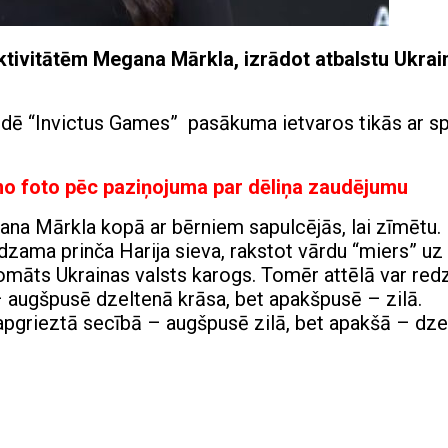
ivitātēm Megana Mārkla, izrādot atbalstu Ukrain
ndē “Invictus Games” pasākuma ietvaros tikās ar s
mo foto pēc paziņojuma par dēliņa zaudējumu
na Mārkla kopā ar bērniem sapulcējās, lai zīmētu.
dzama prinča Harija sieva, rakstot vārdu “miers” uz
 domāts Ukrainas valsts karogs. Tomēr attēlā var red
 augšpusē dzeltenā krāsa, bet apakšpusē – zilā.
 apgrieztā secībā – augšpusē zilā, bet apakšā – dz