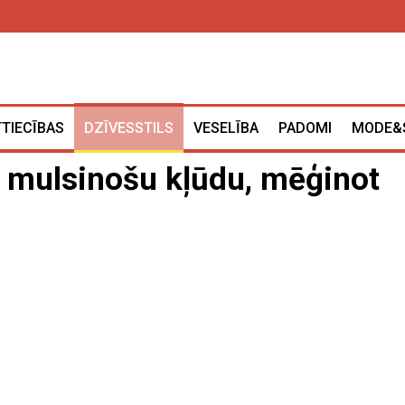
TTIECĪBAS
DZĪVESSTILS
VESELĪBA
PADOMI
MODE&
 mulsinošu kļūdu, mēģinot