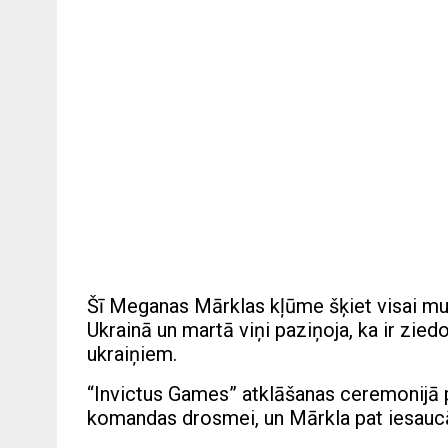
Šī Meganas Mārklas kļūme šķiet visai muls
Ukrainā un martā viņi paziņoja, ka ir zied
ukraiņiem.
“Invictus Games” atklāšanas ceremonijā p
komandas drosmei, un Mārkla pat iesaucās