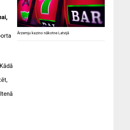
ai,
Ārzemju kazino nākotne Latvijā
porta
 Kādā
zēt,
eltenā