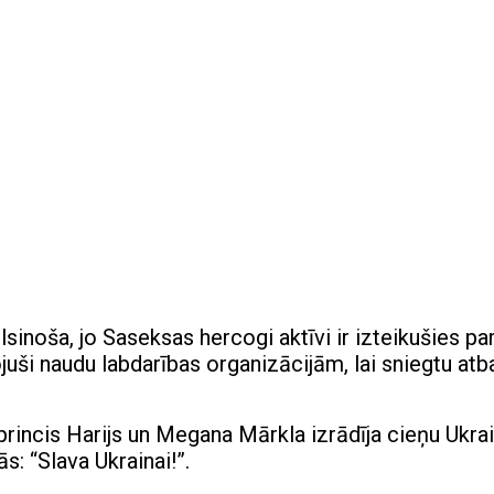
inoša, jo Saseksas hercogi aktīvi ir izteikušies pa
ojuši naudu labdarības organizācijām, lai sniegtu atb
rincis Harijs un Megana Mārkla izrādīja cieņu Ukra
: “Slava Ukrainai!”.