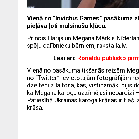
Vienā no “Invictus Games” pasākuma akt
pieļāva ļoti mulsinošu kļūdu.
Princis Harijs un Megana Mārkla Nīderla
spēļu dalībnieku bērniem, raksta la.lv.
Lasi arī:
Ronaldu publisko pir
Vienā no pasākuma tikšanās reizēm Mega
no “Twitter” ievietotajām fotogrāfijām re
dzelteni zila fona, kas, visticamāk, bijis
ka Megana karogu uzzīmējusi nepareizi –
Patiesībā Ukrainas karoga krāsas ir tieši
krāsa.