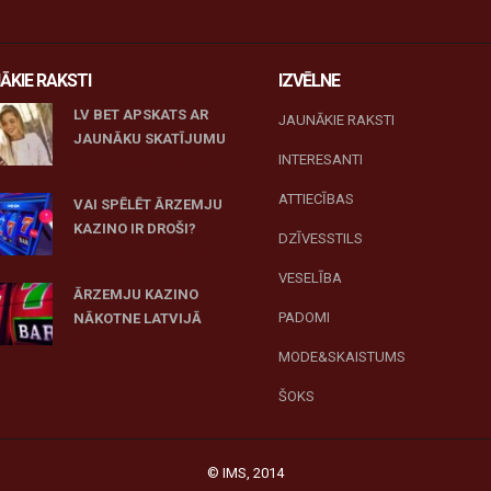
ĀKIE RAKSTI
IZVĒLNE
LV BET APSKATS AR
JAUNĀKIE RAKSTI
JAUNĀKU SKATĪJUMU
INTERESANTI
27 novembris, 2025
ATTIECĪBAS
VAI SPĒLĒT ĀRZEMJU
KAZINO IR DROŠI?
DZĪVESSTILS
10 novembris, 2025
VESELĪBA
ĀRZEMJU KAZINO
PADOMI
NĀKOTNE LATVIJĀ
10 novembris, 2025
MODE&SKAISTUMS
ŠOKS
© IMS, 2014