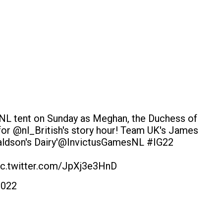
NL
tent on Sunday as Meghan, the Duchess of
for
@nl_British
's story hour! Team UK's James
ldson's Dairy'
@InvictusGamesNL
#IG22
ic.twitter.com/JpXj3e3HnD
2022