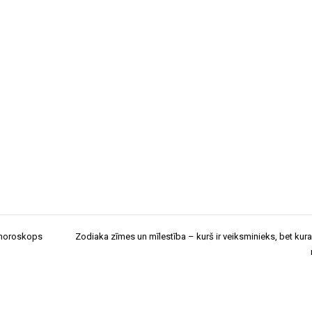
a horoskops
Zodiaka zīmes un mīlestība – kurš ir veiksminieks, bet kur