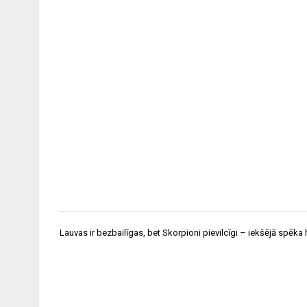
Ziņu
Lauvas ir bezbailīgas, bet Skorpioni pievilcīgi – iekšējā spēk
izvēlne