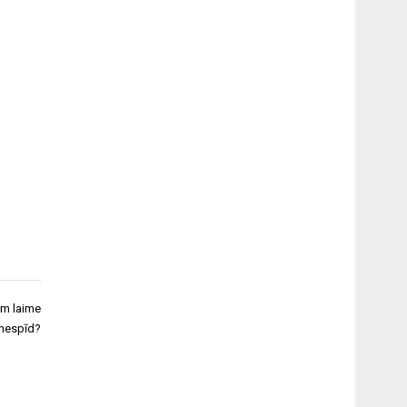
am laime
nespīd?