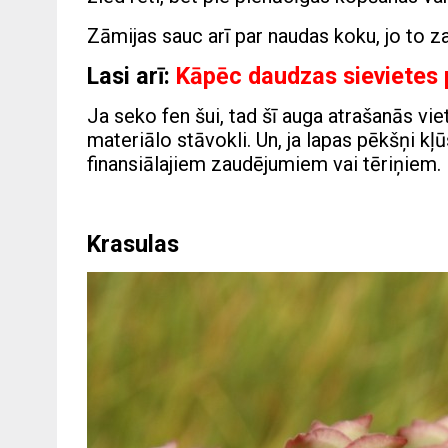
Zāmijas sauc arī par naudas koku, jo to za
Lasi arī:
Kāpēc daudzas sievietes p
Ja seko fen šui, tad šī auga atrašanās v
materiālo stāvokli. Un, ja lapas pēkšņi kļ
finansiālajiem zaudējumiem vai tēriņiem.
Krasulas