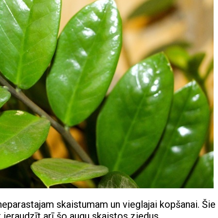
neparastajam skaistumam un vieglajai kopšanai. Šie
 ieraudzīt arī šo augu skaistos ziedus.