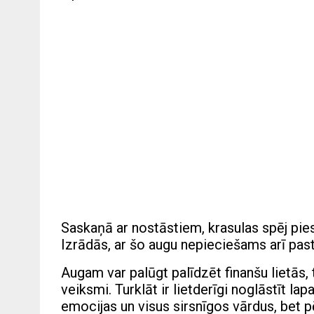
Saskaņā ar nostāstiem, krasulas spēj piesai
Izrādās, ar šo augu nepieciešams arī past
Augam var palūgt palīdzēt finanšu lietās, 
veiksmi. Turklāt ir lietderīgi noglāstīt l
emocijas un visus sirsnīgos vārdus, bet p