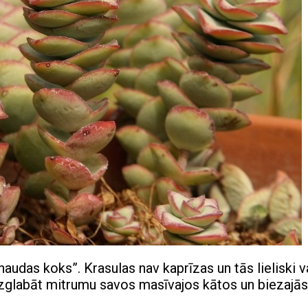
audas koks”. Krasulas nav kaprīzas un tās lieliski v
j uzglabāt mitrumu savos masīvajos kātos un biezajās