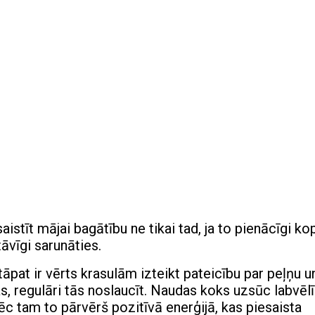
stīt mājai bagātību ne tikai tad, ja to pienācīgi kop
āvīgi sarunāties.
tāpat ir vērts krasulām izteikt pateicību par peļņu u
apas, regulāri tās noslaucīt. Naudas koks uzsūc labvēl
ēc tam to pārvērš pozitīvā enerģijā, kas piesaista