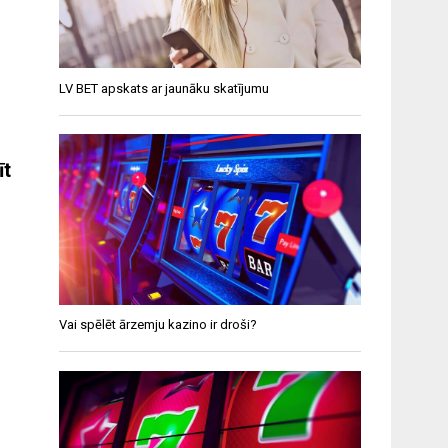
LV BET apskats ar jaunāku skatījumu
īt
Vai spēlēt ārzemju kazino ir droši?