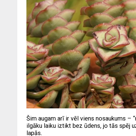
Šim augam arī ir vēl viens nosaukums – “n
ilgāku laiku iztikt bez ūdens, jo tās spē
lapās.