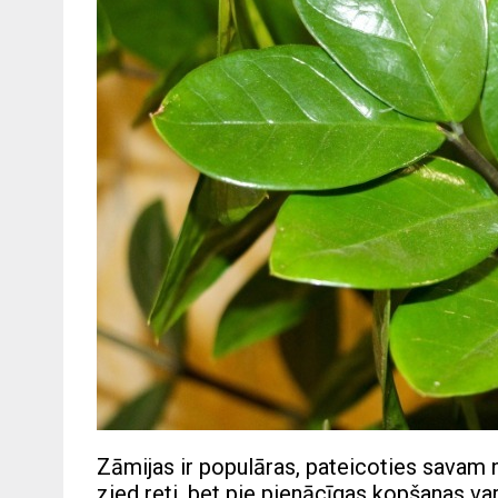
Zāmijas ir populāras, pateicoties savam 
zied reti, bet pie pienācīgas kopšanas var