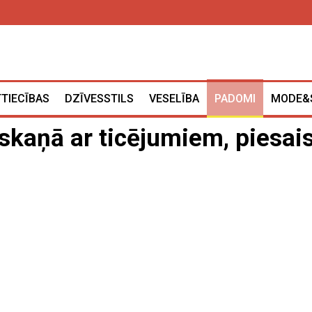
TTIECĪBAS
DZĪVESSTILS
VESELĪBA
PADOMI
MODE&
askaņā ar ticējumiem, piesai