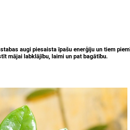
i istabas augi piesaista īpašu enerģiju un tiem piem
tīt mājai labklājību, laimi un pat bagātību.