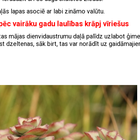
ļās lapas asociē ar labi zināmo valūtu.
ēc vairāku gadu laulības krāpj vīriešus
ietas mājas dienvidaustrumu daļā palīdz uzlabot ģim
ūst dzeltenas, sāk birt, tas var norādīt uz gaidāmaji