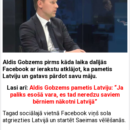
Aldis Gobzems pirms kāda laika dalījās
Facebook ar ierakstu atklājot, ka pametis
Latviju un gatavs pārdot savu māju.
Lasi arī:
Aldis Gobzems pametis Latviju: “Ja
paliks esošā vara, es tad neredzu saviem
bērniem nākotni Latvijā”
Tagad sociālajā vietnā Facebook viņš sola
atgriezties Latvijā un startēt Saeimas vēlēšanās.