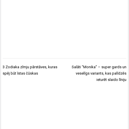
Ziņu
3 Zodiaka zīmju pārstāves, kuras
Salāti “Monika” – super gards un
izvēlne
spēj būt īstas čūskas
veselīgs variants, kas palīdzēs
ieturēt slaido līniju