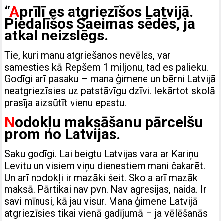
“
A
prīlī es atgriezīšos Latvijā.
Piedalīšos Saeimas sēdēs, ja
atkal neizslēgs.
Tie, kuri manu atgriešanos nevēlas, var
samesties kā Repšem 1 miljonu, tad es palieku.
Godīgi arī pasaku – mana ģimene un bērni Latvijā
neatgriezīsies uz patstāvīgu dzīvi. Iekārtot skolā
prasīja aizsūtīt vienu epastu.
N
odokļu maksāšanu pārcelšu
prom no Latvijas.
Saku godīgi. Lai beigtu Latvijas vara ar Kariņu
Levitu un visiem viņu dienestiem mani čakarēt.
Un arī nodokļi ir mazāki šeit. Skola arī mazāk
maksā. Pārtikai nav pvn. Nav agresijas, naida. Ir
savi mīnusi, kā jau visur. Mana ģimene Latvijā
atgriezīsies tikai vienā gadījumā – ja vēlēšanās