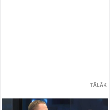
TĀLĀK