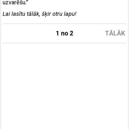
uzvarēšu.”
Lai lasītu tālāk, šķir otru lapu!
1 no 2
TĀLĀK