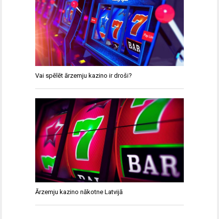
Vai spēlēt ārzemju kazino ir droši?
Ārzemju kazino nākotne Latvijā