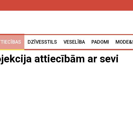
TTIECĪBAS
DZĪVESSTILS
VESELĪBA
PADOMI
MODE&
ojekcija attiecībām ar sevi