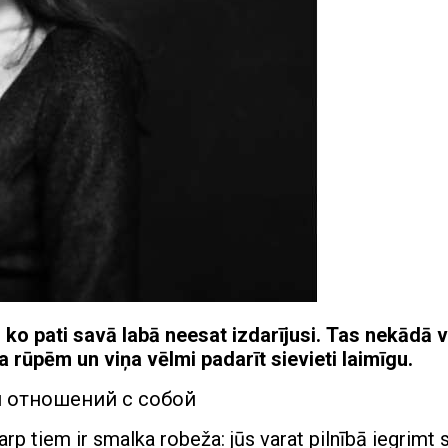
 ko pati savā labā neesat izdarījusi.
Tas nekādā v
 rūpēm un viņa vēlmi padarīt sievieti laimīgu.
arp tiem ir smalka robeža: jūs varat pilnībā iegrimt s