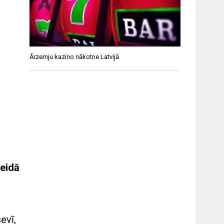
Ārzemju kazino nākotne Latvijā
eidā
evī,