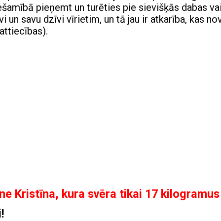
ešamībā pieņemt un turēties pie sievišķās dabas vai
vi un savu dzīvi vīrietim, un tā jau ir atkarība, kas n
attiecības).
ne Kristīna, kura svēra tikai 17 kilogramus
!