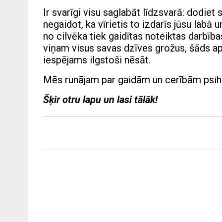
Ir svarīgi visu saglabāt līdzsvarā: dodiet 
negaidot, ka vīrietis to izdarīs jūsu labā 
no cilvēka tiek gaidītas noteiktas darbī
viņam visus savas dzīves grožus, šāds a
iespējams ilgstoši nēsāt.
Mēs runājam par gaidām un cerībām psih
Šķir otru lapu un lasi tālāk!