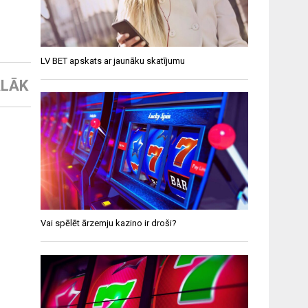
LV BET apskats ar jaunāku skatījumu
LĀK
Vai spēlēt ārzemju kazino ir droši?