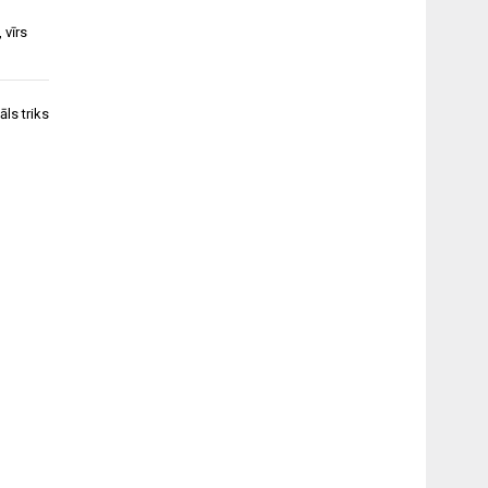
,
vīrs
ls triks