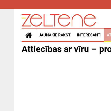
JAUNĀKIE RAKSTI
INTERESANTI
A
Attiecības ar vīru – pr