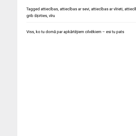
Tagged
attiecības
,
attiecības ar sevi
,
attiecības ar vīrieti
,
attiecī
grib šķirties
,
vīru
Ziņu
Viss, ko tu domā par apkārtējiem cilvēkiem – esi tu pats
izvēlne