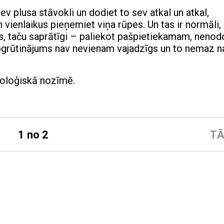
sev plusa stāvokli un dodiet to sev atkal un atkal,
un vienlaikus pieņemiet viņa rūpes. Un tas ir normāli,
bas, taču saprātīgi – paliekot pašpietiekamam, neno
pgrūtinājums nav nevienam vajadzīgs un to nemaz n
oloģiskā nozīmē.
1 no 2
TĀ