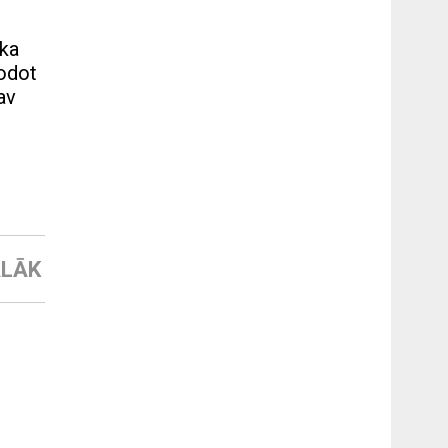
 ka
dodot
av
LĀK