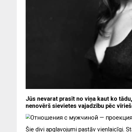
Jūs nevarat prasīt no viņa kaut ko tādu,
nenovērš sievietes vajadzību pēc vīrieša
Šie divi apglavojumi pastāv vienlaicīgi. St