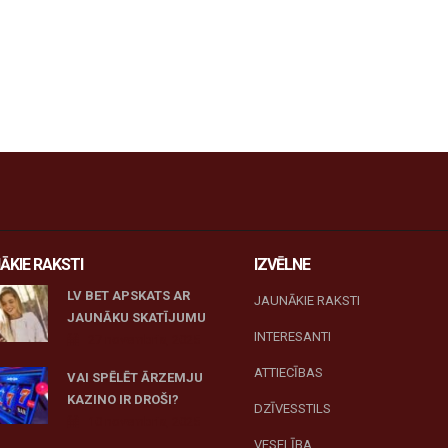
ĀKIE RAKSTI
IZVĒLNE
LV BET APSKATS AR
JAUNĀKIE RAKSTI
JAUNĀKU SKATĪJUMU
INTERESANTI
27 novembris, 2025
ATTIECĪBAS
VAI SPĒLĒT ĀRZEMJU
KAZINO IR DROŠI?
DZĪVESSTILS
10 novembris, 2025
VESELĪBA