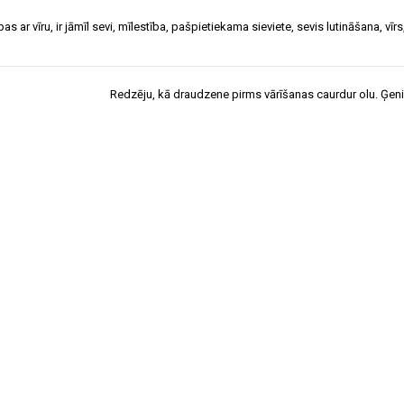
bas ar vīru
,
ir jāmīl sevi
,
mīlestība
,
pašpietiekama sieviete
,
sevis lutināšana
,
vīrs
Redzēju, kā draudzene pirms vārīšanas caurdur olu. Ģeniā