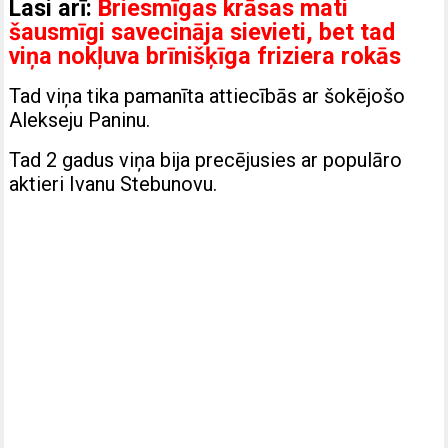
Lasi arī:
Briesmīgas krāsas mati
šausmīgi savecināja sievieti, bet tad
viņa nokļuva brīnišķīga friziera rokās
Tad viņa tika pamanīta attiecībās ar šokējošo
Alekseju Paninu.
Tad 2 gadus viņa bija precējusies ar populāro
aktieri Ivanu Stebunovu.