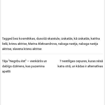
Tagged
bez kosmētikas
,
dusošā skaistule
,
izskatās
,
kā izskatās
,
katrīna
lielā
,
krievu aktrise
,
Marina Aleksandrova
,
nabaga nastja
,
nabaga nastja
aktrise
,
slavena krievu aktrise
Ziņu
Tēja ”Negribu ēst” – vienkāršs un
7 nestilīgas cepures, kuras nēsā
izvēlne
dabīgs dzēriens, kas pazemina
katra otrā, un kādas ir alternatīvas
apetīti