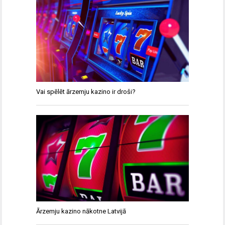
Vai spēlēt ārzemju kazino ir droši?
Ārzemju kazino nākotne Latvijā