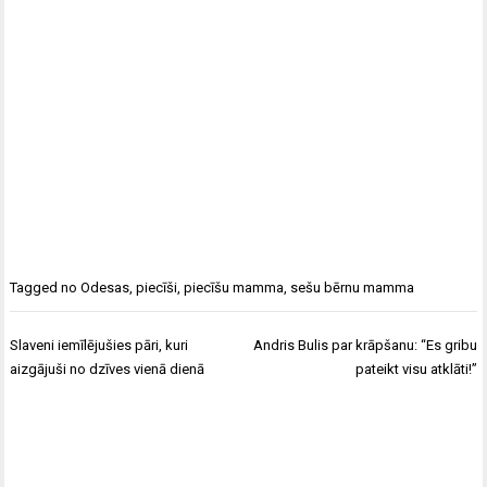
Tagged
no Odesas
,
piecīši
,
piecīšu mamma
,
sešu bērnu mamma
Ziņu
Slaveni iemīlējušies pāri, kuri
Andris Bulis par krāpšanu: “Es gribu
izvēlne
aizgājuši no dzīves vienā dienā
pateikt visu atklāti!”