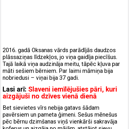
2016. gadā Oksanas vārds parādījās daudzos
plāssaziņas līdzekļos, jo viņa gaidīja piecīšus.
Tajā laikā viņa audzināja meitu, tāpēc kļuva par
māti sešiem bērniem. Par laimi māmiņa bija
nobriedusi – viņai bija 37 gadi.
Lasi arī:
Slaveni iemīlējušies pāri, kuri
aizgājuši no dzīves vienā dienā
Bet sievietes vīrs nebija gatavs šādam
pavērsiem un pameta ģimeni. Sešus mēnešus
pēc bērnu dzimšanas viņš vienkārši sakravāja
koferus un aizgāja no mājām, atstājot sievu