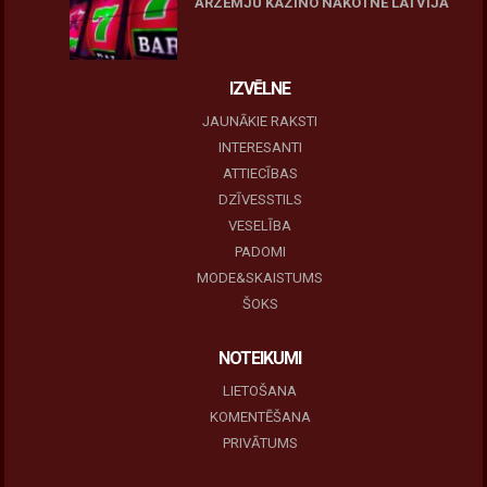
ĀRZEMJU KAZINO NĀKOTNE LATVIJĀ
10 novembris, 2025
IZVĒLNE
JAUNĀKIE RAKSTI
INTERESANTI
ATTIECĪBAS
DZĪVESSTILS
VESELĪBA
PADOMI
MODE&SKAISTUMS
ŠOKS
NOTEIKUMI
LIETOŠANA
KOMENTĒŠANA
PRIVĀTUMS