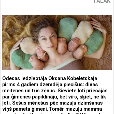
TĀLĀK
Odesas iedzīvotāja Oksana
Kobeletskaja
pirms 4 gadiem dzemdēja piecīšus: divas
meitenes un trīs zēnus. Sieviete ļoti priecājās
par ģimenes papildināju, bet vīrs, šķiet, ne tik
ļoti. Sešus mēnešus pēc mazuļu dzimšanas
viņš pameta ģimeni. Tomēr mazuļu mamma