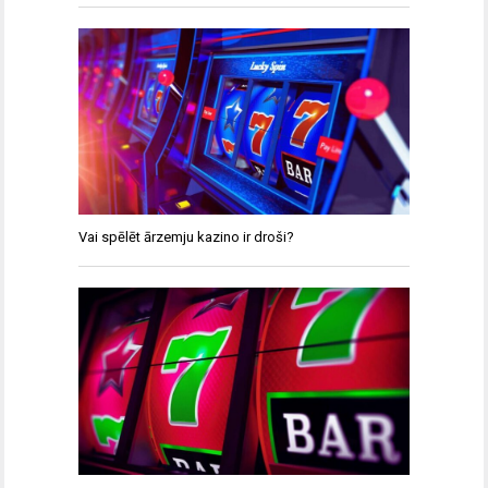
Vai spēlēt ārzemju kazino ir droši?