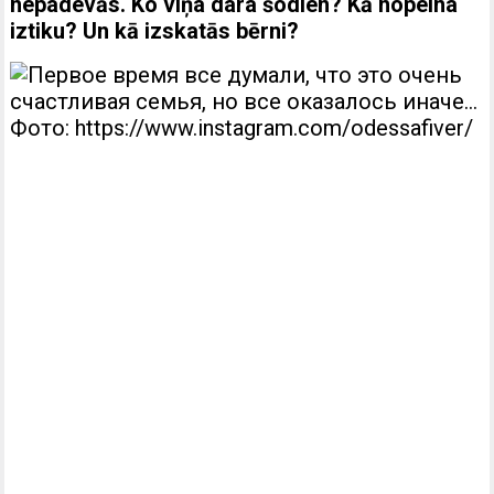
nepadevās. Ko viņa dara šodien? Kā nopelna
iztiku? Un kā izskatās bērni?