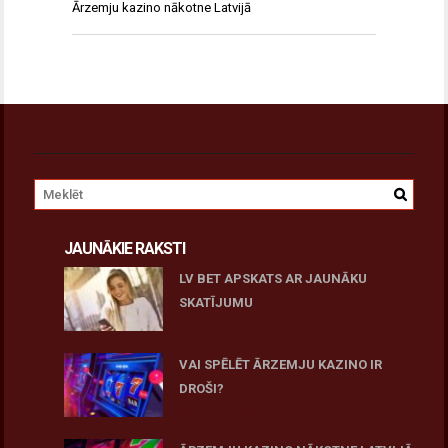
Ārzemju kazino nākotne Latvijā
JAUNĀKIE RAKSTI
LV BET APSKATS AR JAUNĀKU
SKATĪJUMU
27 novembris, 2025
VAI SPĒLĒT ĀRZEMJU KAZINO IR
DROŠI?
10 novembris, 2025