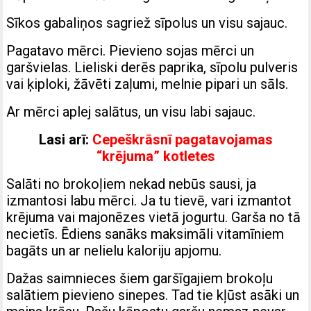
Sīkos gabaliņos sagriež sīpolus un visu sajauc.
Pagatavo mērci. Pievieno sojas mērci un
garšvielas. Lieliski derēs paprika, sīpolu pulveris
vai ķiploki, žāvēti zaļumi, melnie pipari un sāls.
Ar mērci aplej salātus, un visu labi sajauc.
Lasi arī:
Cepeškrāsnī pagatavojamas
“krējuma” kotletes
Salāti no brokoļiem nekad nebūs sausi, ja
izmantosi labu mērci. Ja tu tievē, vari izmantot
krējuma vai majonēzes vietā jogurtu. Garša no tā
necietīs. Ēdiens sanāks maksimāli vitamīniem
bagāts un ar nelielu kaloriju apjomu.
Dažas saimnieces šiem garšīgajiem brokoļu
salātiem pievieno sinepes. Tad tie kļūst asāki un