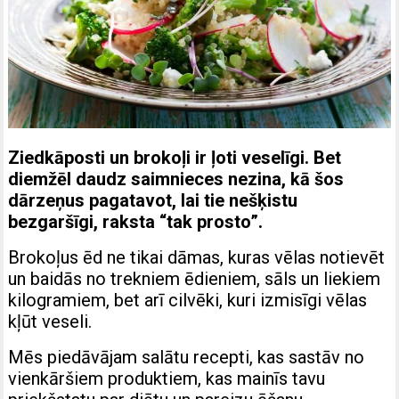
Ziedkāposti un brokoļi ir ļoti veselīgi. Bet
diemžēl daudz saimnieces nezina, kā šos
dārzeņus pagatavot, lai tie nešķistu
bezgaršīgi, raksta “tak prosto”.
Brokoļus ēd ne tikai dāmas, kuras vēlas notievēt
un baidās no trekniem ēdieniem, sāls un liekiem
kilogramiem, bet arī cilvēki, kuri izmisīgi vēlas
kļūt veseli.
Mēs piedāvājam salātu recepti, kas sastāv no
vienkāršiem produktiem, kas mainīs tavu