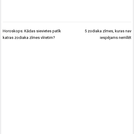
Ziņu
Horoskops: Kādas sievietes patīk
5 zodiaka zīmes, kuras nav
izvēlne
katras zodiaka zīmes vīrietim?
iespējams nemīlēt