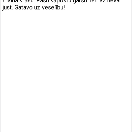
maina krāsu. Pašu kāpostu garšu nemaz nevar
just. Gatavo uz veselību!