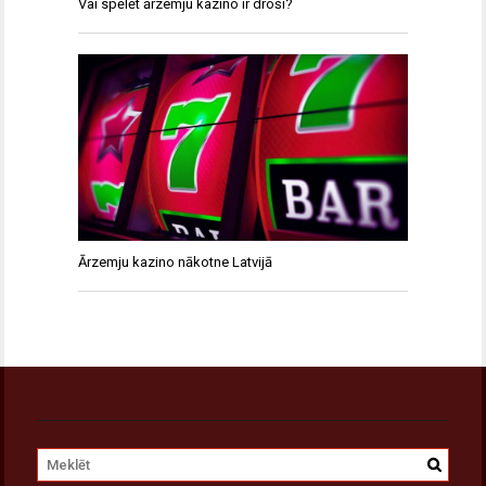
Vai spēlēt ārzemju kazino ir droši?
Ārzemju kazino nākotne Latvijā