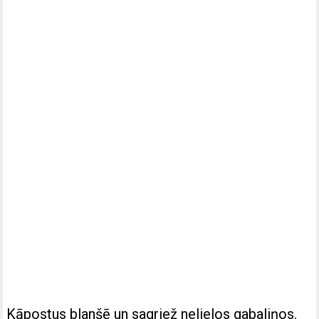
Kāpostus blanšē un sagriež nelielos gabaliņos.