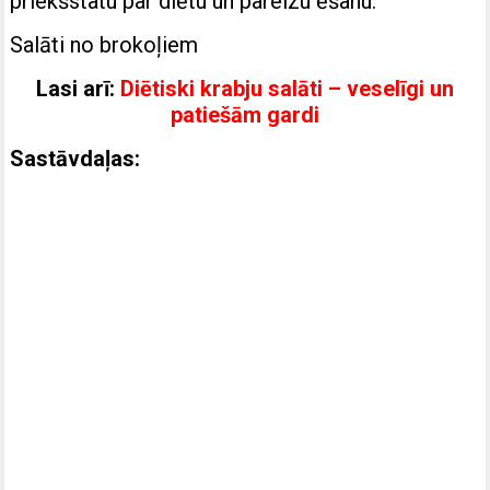
priekšstatu par diētu un pareizu ēšanu.
Salāti no brokoļiem
Lasi arī:
Diētiski krabju salāti – veselīgi un
patiešām gardi
Sastāvdaļas: