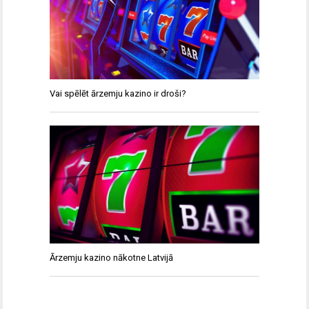
Vai spēlēt ārzemju kazino ir droši?
Ārzemju kazino nākotne Latvijā