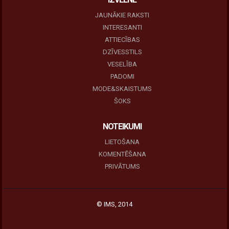
JAUNĀKIE RAKSTI
INTERESANTI
ATTIECĪBAS
DZĪVESSTILS
VESELĪBA
PADOMI
MODE&SKAISTUMS
ŠOKS
NOTEIKUMI
LIETOŠANA
KOMENTĒŠANA
PRIVĀTUMS
© IMS, 2014
|
Profitmag by