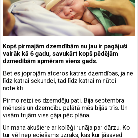
Kopš pirmajām dzemdībām nu jau ir pagājuši
vairāk kā 6 gadu, savukārt kopš pēdējām
dzmedībām apmēram viens gads.
Bet es joprojām atceros katras dzemdības, ja ne
līdz katrai sekundei, tad līdz katrai minūtei
noteikti.
Pirmo reizi es dzemdēju pati. Bija septembra
mēnesis un dzemdību palātā mēs bijās trīs. Un
visām trijām viss gāja pēc plāna.
Un mana akušiere ar kolēģi runāja par dārzu. Ko
tur vēl nepieciešams uzraks, kas kur jāsaved