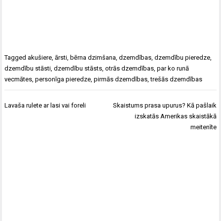
Tagged
akušiere
,
ārsti
,
bērna dzimšana
,
dzemdības
,
dzemdību pieredze
,
dzemdību stāsti
,
dzemdību stāsts
,
otrās dzemdības
,
par ko runā
vecmātes
,
personīga pieredze
,
pirmās dzemdības
,
trešās dzemdības
Ziņu
Lavaša rulete ar lasi vai foreli
Skaistums prasa upurus? Kā pašlaik
izvēlne
izskatās Amerikas skaistākā
meitenīte