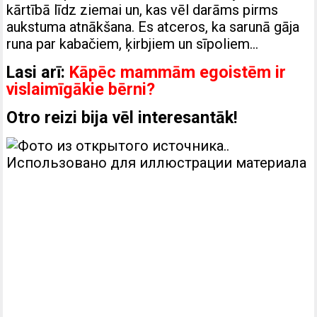
kārtībā līdz ziemai un, kas vēl darāms pirms
aukstuma atnākšana. Es atceros, ka sarunā gāja
runa par kabačiem, ķirbjiem un sīpoliem…
Lasi arī:
Kāpēc mammām egoistēm ir
vislaimīgākie bērni?
Otro reizi bija vēl interesantāk!