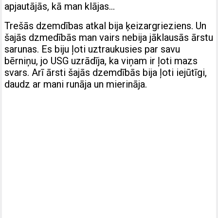
apjautājās, kā man klājas…
Trešās dzemdības atkal bija ķeizargrieziens. Un
šajās dzmedībās man vairs nebija jāklausās ārstu
sarunas. Es biju ļoti uztraukusies par savu
bērniņu, jo USG uzrādīja, ka viņam ir ļoti mazs
svars. Arī ārsti šajās dzemdībās bija ļoti iejūtīgi,
daudz ar mani runāja un mierināja.