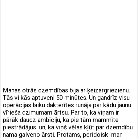
Manas otrās dzemdības bija ar ķeizargriezienu.
Tās vilkās aptuveni 50 minūtes. Un gandrīz visu
operācijas laiku dakterītes runāja par kādu jaunu
vīrieša dzimumam ārtsu. Par to, ka viņam ir
pārāk daudz ambīciju, ka pie tām mammīte
piestrādājusi un, ka viņš vēlas kļūt par dzemdību
nama galveno ārsti. Protams, peridoiski man