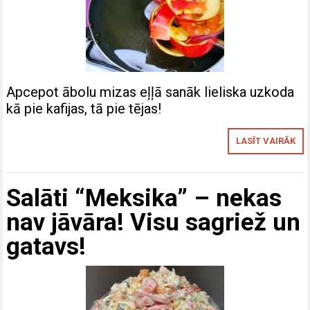
Apcepot ābolu mizas eļļā sanāk lieliska uzkoda
kā pie kafijas, tā pie tējas!
LASĪT VAIRĀK
Salāti “Meksika” – nekas
nav jāvāra! Visu sagriež un
gatavs!