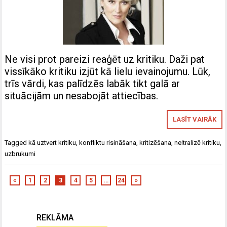
Ne visi prot pareizi reaģēt uz kritiku. Daži pat
vissīkāko kritiku izjūt kā lielu ievainojumu. Lūk,
trīs vārdi, kas palīdzēs labāk tikt galā ar
situācijām un nesabojāt attiecības.
LASĪT VAIRĀK
Tagged
kā uztvert kritiku
,
konfliktu risināšana
,
kritizēšana
,
neitralizē kritiku
,
uzbrukumi
«
1
2
3
4
5
…
24
»
REKLĀMA