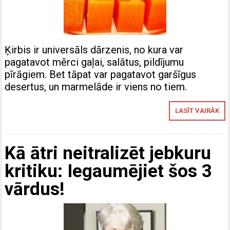
Ķirbis ir universāls dārzenis, no kura var
pagatavot mērci gaļai, salātus, pildījumu
pīrāgiem. Bet tāpat var pagatavot garšīgus
desertus, un marmelāde ir viens no tiem.
LASĪT VAIRĀK
Kā ātri neitralizēt jebkuru
kritiku: Iegaumējiet šos 3
vārdus!