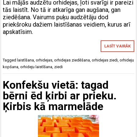
Lai mājās audzētu orhidejas, ļoti svarīgi ir pareizi
tās laistīt. No tā ir atkarīga gan augšana, gan
ziedēšana. Vairums puķu audzētāju dod
priekšroku dažiem laistīšanas veidiem, kurus arī
apskatīsim.
LASĪT VAIRĀK
Tagged
laistīšana
,
orhidejas
,
orhidejas ziedēšana
,
orhidejas ziedi
,
orhideju
kopšana
,
orhideju laistīšana
,
ziedi
Konfekšu vietā: tagad
bērni ēd ķirbi ar prieku.
Ķirbis kā marmelāde