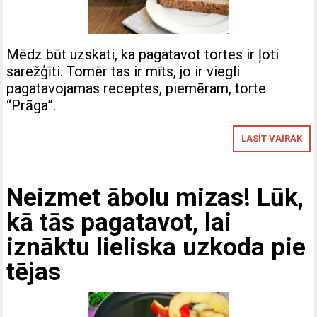
Mēdz būt uzskati, ka pagatavot tortes ir ļoti
sarežģīti. Tomēr tas ir mīts, jo ir viegli
pagatavojamas receptes, piemēram, torte
“Prāga”.
LASĪT VAIRĀK
Neizmet ābolu mizas! Lūk,
kā tās pagatavot, lai
iznāktu lieliska uzkoda pie
tējas