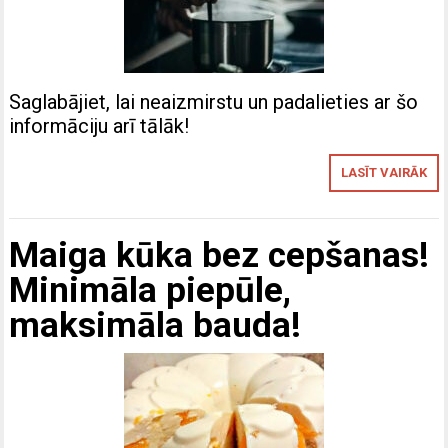
Saglabājiet, lai neaizmirstu un padalieties ar šo
informāciju arī tālāk!
LASĪT VAIRĀK
Maiga kūka bez cepšanas!
Minimāla piepūle,
maksimāla bauda!