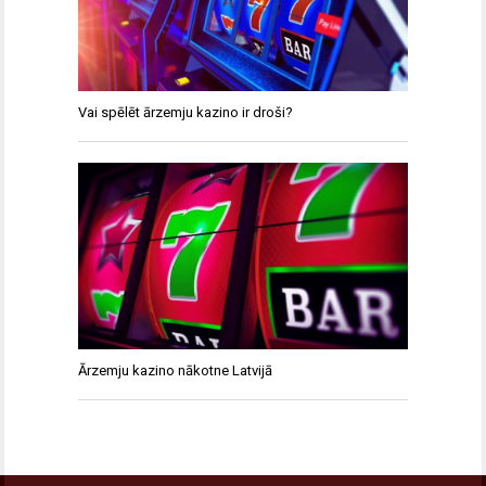
Vai spēlēt ārzemju kazino ir droši?
Ārzemju kazino nākotne Latvijā