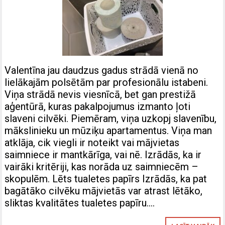
Valentīna jau daudzus gadus strādā vienā no
lielākajām polsētām par profesionālu istabeni.
Viņa strādā nevis viesnīcā, bet gan prestižā
aģentūrā, kuras pakalpojumus izmanto ļoti
slaveni cilvēki. Piemēram, viņa uzkopj slavenību,
mākslinieku un mūziķu apartamentus. Viņa man
atklāja, cik viegli ir noteikt vai mājvietas
saimniece ir mantkārīga, vai nē. Izrādās, ka ir
vairāki kritēriji, kas norāda uz saimniecēm –
skopulēm. Lēts tualetes papīrs Izrādās, ka pat
bagātāko cilvēku mājvietās var atrast lētāko,
sliktas kvalitātes tualetes papīru….