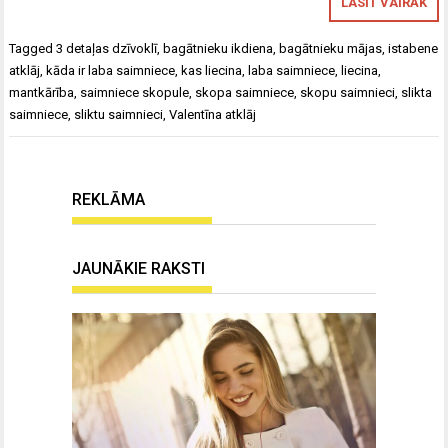
LASĪT VAIRĀK
Tagged
3 detaļas dzīvoklī
,
bagātnieku ikdiena
,
bagātnieku mājas
,
istabene
atklāj
,
kāda ir laba saimniece
,
kas liecina
,
laba saimniece
,
liecina
,
mantkārība
,
saimniece skopule
,
skopa saimniece
,
skopu saimnieci
,
slikta
saimniece
,
sliktu saimnieci
,
Valentīna atklāj
REKLĀMA
JAUNĀKIE RAKSTI