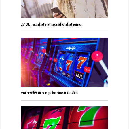
LV BET apskats ar jaunāku skatījumu
Vai spēlēt ārzemju kazino ir droši?