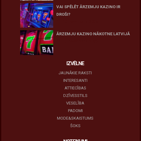
VAI SPĒLĒT ĀRZEMJU KAZINO IR
DROŠI?
10 novembris, 2025
ĀRZEMJU KAZINO NĀKOTNE LATVIJĀ
10 novembris, 2025
IZVĒLNE
JAUNĀKIE RAKSTI
INTERESANTI
ATTIECĪBAS
DZĪVESSTILS
VESELĪBA
PADOMI
MODE&SKAISTUMS
ŠOKS