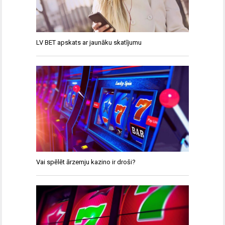
LV BET apskats ar jaunāku skatījumu
Vai spēlēt ārzemju kazino ir droši?