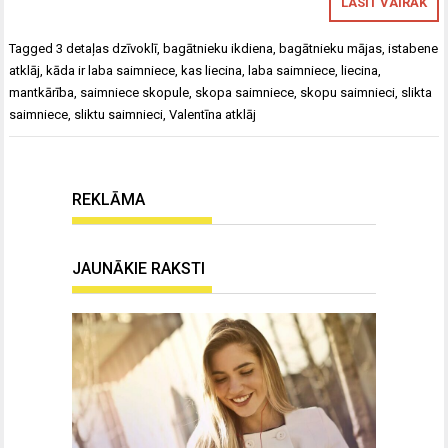
LASĪT VAIRĀK
Tagged
3 detaļas dzīvoklī
,
bagātnieku ikdiena
,
bagātnieku mājas
,
istabene
atklāj
,
kāda ir laba saimniece
,
kas liecina
,
laba saimniece
,
liecina
,
mantkārība
,
saimniece skopule
,
skopa saimniece
,
skopu saimnieci
,
slikta
saimniece
,
sliktu saimnieci
,
Valentīna atklāj
REKLĀMA
JAUNĀKIE RAKSTI