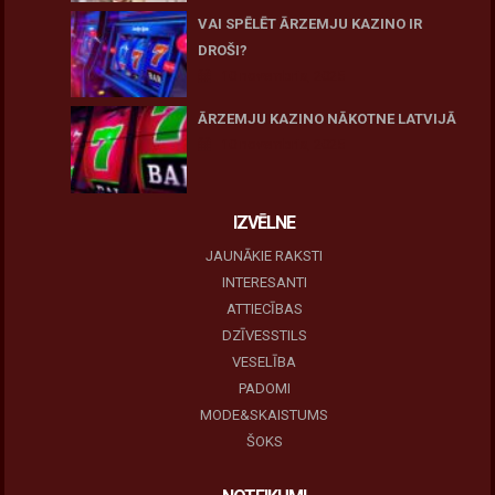
VAI SPĒLĒT ĀRZEMJU KAZINO IR
DROŠI?
10 novembris, 2025
ĀRZEMJU KAZINO NĀKOTNE LATVIJĀ
10 novembris, 2025
IZVĒLNE
JAUNĀKIE RAKSTI
INTERESANTI
ATTIECĪBAS
DZĪVESSTILS
VESELĪBA
PADOMI
MODE&SKAISTUMS
ŠOKS