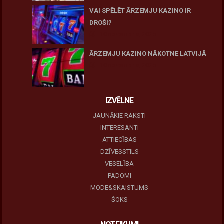
VAI SPĒLĒT ĀRZEMJU KAZINO IR
DROŠI?
10 novembris, 2025
ĀRZEMJU KAZINO NĀKOTNE LATVIJĀ
10 novembris, 2025
IZVĒLNE
JAUNĀKIE RAKSTI
INTERESANTI
ATTIECĪBAS
DZĪVESSTILS
VESELĪBA
PADOMI
MODE&SKAISTUMS
ŠOKS