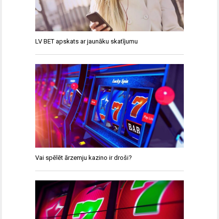
LV BET apskats ar jaunāku skatījumu
Vai spēlēt ārzemju kazino ir droši?