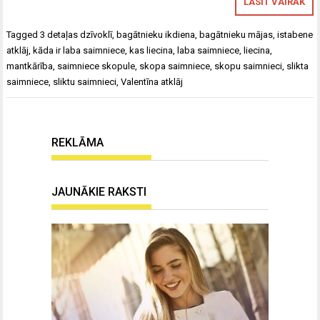
LASĪT VAIRĀK
Tagged
3 detaļas dzīvoklī
,
bagātnieku ikdiena
,
bagātnieku mājas
,
istabene
atklāj
,
kāda ir laba saimniece
,
kas liecina
,
laba saimniece
,
liecina
,
mantkārība
,
saimniece skopule
,
skopa saimniece
,
skopu saimnieci
,
slikta
saimniece
,
sliktu saimnieci
,
Valentīna atklāj
REKLĀMA
JAUNĀKIE RAKSTI