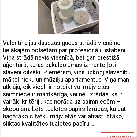
Valentīna jau daudzus gadus strādā vienā no
lielākajām polsētām par profesionālu istabeni.
Viņa strādā nevis viesnīcā, bet gan prestižā
aģentūrā, kuras pakalpojumus izmanto ļoti
slaveni cilvēki. Piemēram, viņa uzkopj slavenību,
mākslinieku un mūziķu apartamentus. Viņa man
atklāja, cik viegli ir noteikt vai mājvietas
saimniece ir mantkārīga, vai nē. Izrādās, ka ir
vairāki kritēriji, kas norāda uz saimniecēm –
skopulēm. Lēts tualetes papīrs Izrādās, ka pat
bagātāko cilvēku mājvietās var atrast lētāko,
sliktas kvalitātes tualetes papīru….