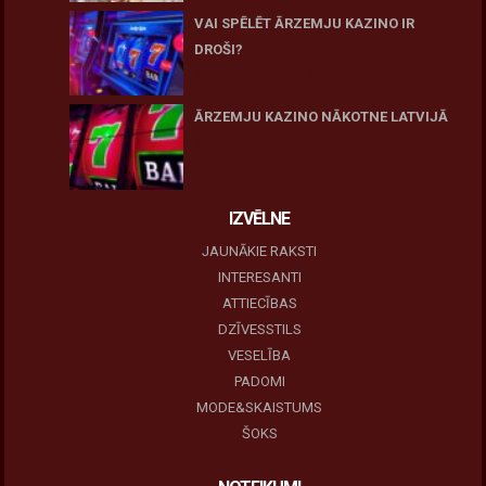
VAI SPĒLĒT ĀRZEMJU KAZINO IR
DROŠI?
10 novembris, 2025
ĀRZEMJU KAZINO NĀKOTNE LATVIJĀ
10 novembris, 2025
IZVĒLNE
JAUNĀKIE RAKSTI
INTERESANTI
ATTIECĪBAS
DZĪVESSTILS
VESELĪBA
PADOMI
MODE&SKAISTUMS
ŠOKS