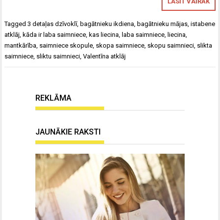
LASĪT VAIRĀK
Tagged
3 detaļas dzīvoklī
,
bagātnieku ikdiena
,
bagātnieku mājas
,
istabene
atklāj
,
kāda ir laba saimniece
,
kas liecina
,
laba saimniece
,
liecina
,
mantkārība
,
saimniece skopule
,
skopa saimniece
,
skopu saimnieci
,
slikta
saimniece
,
sliktu saimnieci
,
Valentīna atklāj
REKLĀMA
JAUNĀKIE RAKSTI