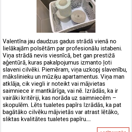
Valentīna jau daudzus gadus strādā vienā no
lielākajām polsētām par profesionālu istabeni.
Viņa strādā nevis viesnīcā, bet gan prestižā
aģentūrā, kuras pakalpojumus izmanto ļoti
slaveni cilvēki. Piemēram, viņa uzkopj slavenību,
mākslinieku un mūziķu apartamentus. Viņa man
atklāja, cik viegli ir noteikt vai mājvietas
saimniece ir mantkārīga, vai nē. Izrādās, ka ir
vairāki kritēriji, kas norāda uz saimniecēm –
skopulēm. Lēts tualetes papīrs Izrādās, ka pat
bagātāko cilvēku mājvietās var atrast lētāko,
sliktas kvalitātes tualetes papīru….