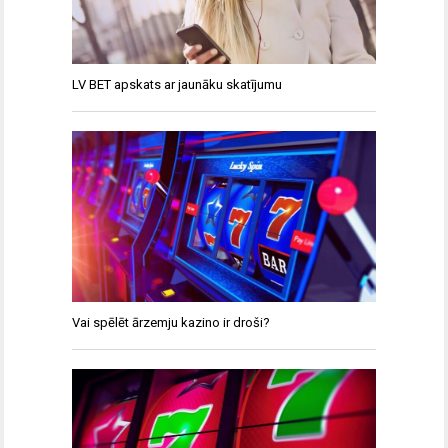
LV BET apskats ar jaunāku skatījumu
Vai spēlēt ārzemju kazino ir droši?