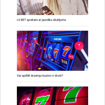
LV BET apskats ar jaunāku skatījumu
Vai spēlēt ārzemju kazino ir droši?