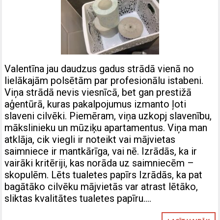
Valentīna jau daudzus gadus strādā vienā no
lielākajām polsētām par profesionālu istabeni.
Viņa strādā nevis viesnīcā, bet gan prestižā
aģentūrā, kuras pakalpojumus izmanto ļoti
slaveni cilvēki. Piemēram, viņa uzkopj slavenību,
mākslinieku un mūziķu apartamentus. Viņa man
atklāja, cik viegli ir noteikt vai mājvietas
saimniece ir mantkārīga, vai nē. Izrādās, ka ir
vairāki kritēriji, kas norāda uz saimniecēm –
skopulēm. Lēts tualetes papīrs Izrādās, ka pat
bagātāko cilvēku mājvietās var atrast lētāko,
sliktas kvalitātes tualetes papīru….