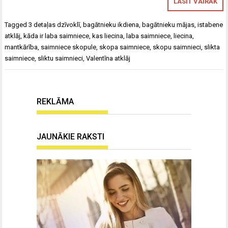
LASĪT VAIRĀK
Tagged
3 detaļas dzīvoklī
,
bagātnieku ikdiena
,
bagātnieku mājas
,
istabene
atklāj
,
kāda ir laba saimniece
,
kas liecina
,
laba saimniece
,
liecina
,
mantkārība
,
saimniece skopule
,
skopa saimniece
,
skopu saimnieci
,
slikta
saimniece
,
sliktu saimnieci
,
Valentīna atklāj
REKLĀMA
JAUNĀKIE RAKSTI