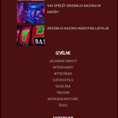
VAI SPĒLĒT ĀRZEMJU KAZINO IR
DROŠI?
10 novembris, 2025
ĀRZEMJU KAZINO NĀKOTNE LATVIJĀ
10 novembris, 2025
IZVĒLNE
JAUNĀKIE RAKSTI
INTERESANTI
ATTIECĪBAS
DZĪVESSTILS
VESELĪBA
PADOMI
MODE&SKAISTUMS
ŠOKS