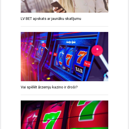
LV BET apskats ar jaunāku skatījumu
Vai spēlēt ārzemju kazino ir droši?