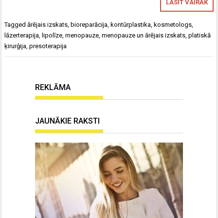
LASĪT VAIRĀK
Tagged
ārējais izskats
,
bioreparācija
,
kontūrplastika
,
kosmetologs
,
lāzerterapija
,
lipolīze
,
menopauze
,
menopauze un ārējais izskats
,
platiskā
ķirurģija
,
presoterapija
REKLĀMA
JAUNĀKIE RAKSTI