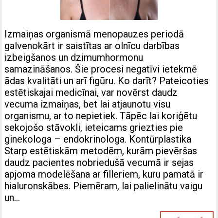
Izmaiņas organismā menopauzes periodā
galvenokārt ir saistītas ar olnīcu darbības
izbeigšanos un dzimumhormonu
samazināšanos. Šie procesi negatīvi ietekmē
ādas kvalitāti un arī figūru. Ko darīt? Pateicoties
estētiskajai medicīnai, var novērst daudz
vecuma izmaiņas, bet lai atjaunotu visu
organismu, ar to nepietiek. Tāpēc lai koriģētu
sekojošo stāvokli, ieteicams griezties pie
ginekologa – endokrinologa. Kontūrplastika
Starp estētiskām metodēm, kurām pievēršas
daudz pacientes nobriedušā vecumā ir sejas
apjoma modelēšana ar filleriem, kuru pamatā ir
hialuronskābes. Piemēram, lai palielinātu vaigu
un…