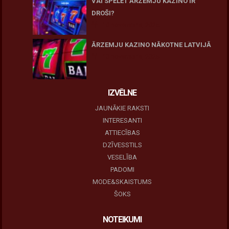
VAI SPĒLĒT ĀRZEMJU KAZINO IR
DROŠI?
10 novembris, 2025
ĀRZEMJU KAZINO NĀKOTNE LATVIJĀ
10 novembris, 2025
IZVĒLNE
JAUNĀKIE RAKSTI
INTERESANTI
ATTIECĪBAS
DZĪVESSTILS
VESELĪBA
PADOMI
MODE&SKAISTUMS
ŠOKS
NOTEIKUMI