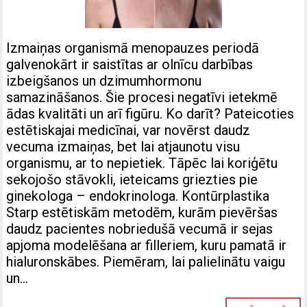
Izmaiņas organismā menopauzes periodā
galvenokārt ir saistītas ar olnīcu darbības
izbeigšanos un dzimumhormonu
samazināšanos. Šie procesi negatīvi ietekmē
ādas kvalitāti un arī figūru. Ko darīt? Pateicoties
estētiskajai medicīnai, var novērst daudz
vecuma izmaiņas, bet lai atjaunotu visu
organismu, ar to nepietiek. Tāpēc lai koriģētu
sekojošo stāvokli, ieteicams griezties pie
ginekologa – endokrinologa. Kontūrplastika
Starp estētiskām metodēm, kurām pievēršas
daudz pacientes nobriedušā vecumā ir sejas
apjoma modelēšana ar filleriem, kuru pamatā ir
hialuronskābes. Piemēram, lai palielinātu vaigu
un…