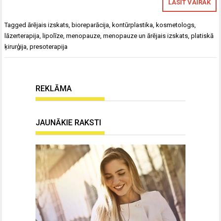
LASĪT VAIRĀK
Tagged
ārējais izskats
,
bioreparācija
,
kontūrplastika
,
kosmetologs
,
lāzerterapija
,
lipolīze
,
menopauze
,
menopauze un ārējais izskats
,
platiskā
ķirurģija
,
presoterapija
REKLĀMA
JAUNĀKIE RAKSTI