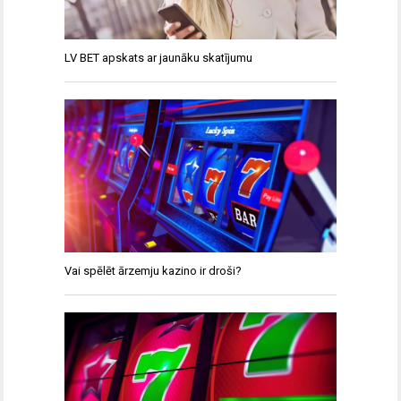
LV BET apskats ar jaunāku skatījumu
Vai spēlēt ārzemju kazino ir droši?