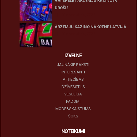
VAI SPĒLĒT ĀRZEMJU KAZINO IR
DROŠI?
10 novembris, 2025
ĀRZEMJU KAZINO NĀKOTNE LATVIJĀ
10 novembris, 2025
IZVĒLNE
JAUNĀKIE RAKSTI
INTERESANTI
ATTIECĪBAS
DZĪVESSTILS
VESELĪBA
PADOMI
MODE&SKAISTUMS
ŠOKS
NOTEIKUMI