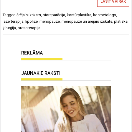
LASĪT VAIRĀK
Tagged
ārējais izskats
,
bioreparācija
,
kontūrplastika
,
kosmetologs
,
lāzerterapija
,
lipolīze
,
menopauze
,
menopauze un ārējais izskats
,
platiskā
ķirurģija
,
presoterapija
REKLĀMA
JAUNĀKIE RAKSTI