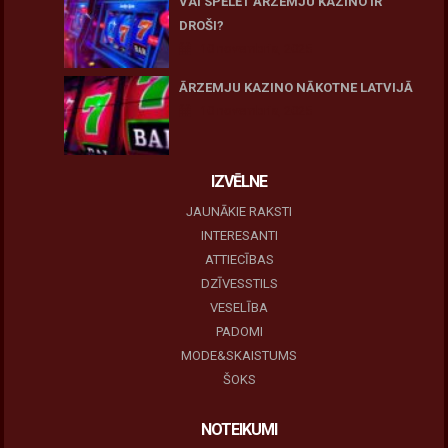
VAI SPĒLĒT ĀRZEMJU KAZINO IR
DROŠI?
10 novembris, 2025
ĀRZEMJU KAZINO NĀKOTNE LATVIJĀ
10 novembris, 2025
IZVĒLNE
JAUNĀKIE RAKSTI
INTERESANTI
ATTIECĪBAS
DZĪVESSTILS
VESELĪBA
PADOMI
MODE&SKAISTUMS
ŠOKS
NOTEIKUMI