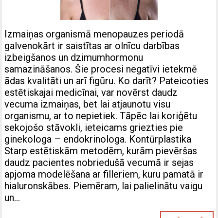
Izmaiņas organismā menopauzes periodā
galvenokārt ir saistītas ar olnīcu darbības
izbeigšanos un dzimumhormonu
samazināšanos. Šie procesi negatīvi ietekmē
ādas kvalitāti un arī figūru. Ko darīt? Pateicoties
estētiskajai medicīnai, var novērst daudz
vecuma izmaiņas, bet lai atjaunotu visu
organismu, ar to nepietiek. Tāpēc lai koriģētu
sekojošo stāvokli, ieteicams griezties pie
ginekologa – endokrinologa. Kontūrplastika
Starp estētiskām metodēm, kurām pievēršas
daudz pacientes nobriedušā vecumā ir sejas
apjoma modelēšana ar filleriem, kuru pamatā ir
hialuronskābes. Piemēram, lai palielinātu vaigu
un…