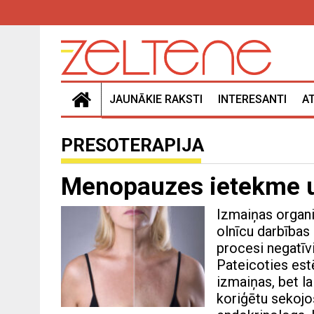
JAUNĀKIE RAKSTI
INTERESANTI
A
PRESOTERAPIJA
Menopauzes ietekme uz
Izmaiņas organi
olnīcu darbība
procesi negatīvi
Pateicoties est
izmaiņas, bet la
koriģētu sekojo