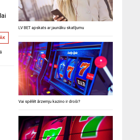
lai
LV BET apskats ar jaunāku skatījumu
RĀK
kā
Vai spēlēt ārzemju kazino ir droši?