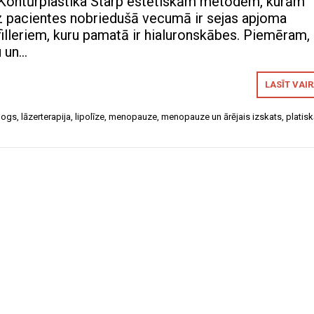
 Kontūrplastika Starp estētiskām metodēm, kurām
z pacientes nobriedušā vecumā ir sejas apjoma
illeriem, kuru pamatā ir hialuronskābes. Piemēram, 
u un…
LASĪT VAI
logs
,
lāzerterapija
,
lipolīze
,
menopauze
,
menopauze un ārējais izskats
,
platis