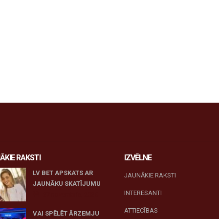
ĀKIE RAKSTI
IZVĒLNE
LV BET APSKATS AR
JAUNĀKIE RAKSTI
JAUNĀKU SKATĪJUMU
INTERESANTI
27 novembris, 2025
ATTIECĪBAS
VAI SPĒLĒT ĀRZEMJU