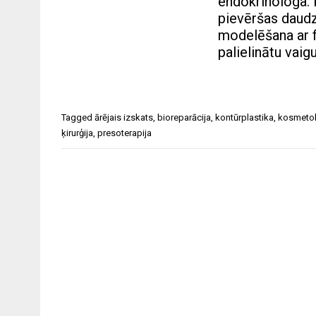
endokrinologa.
pievēršas daud
modelēšana ar f
palielinātu vaig
Tagged
ārējais izskats
,
bioreparācija
,
kontūrplastika
,
kosmeto
ķirurģija
,
presoterapija