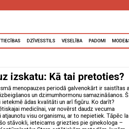
TTIECĪBAS
DZĪVESSTILS
VESELĪBA
PADOMI
MODE&
 izskatu: Kā tai pretoties?
smā menopauzes periodā galvenokārt ir saistītas a
s izbeigšanos un dzimumhormonu samazināšanos. Š
 ietekmē ādas kvalitāti un arī figūru. Ko darīt?
ētiskajai medicīnai, var novērst daudz vecuma
i atjaunotu visu organismu, ar to nepietiek. Tāpēc la
šo stāvokli, ieteicams griezties pie ginekologa –