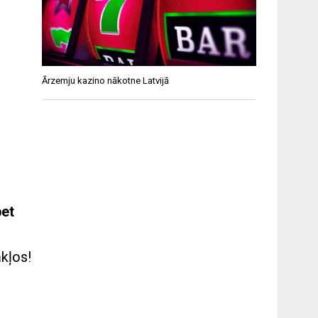
Ārzemju kazino nākotne Latvijā
bet
kļos!