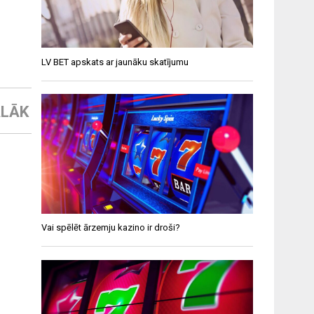
LV BET apskats ar jaunāku skatījumu
LĀK
Vai spēlēt ārzemju kazino ir droši?