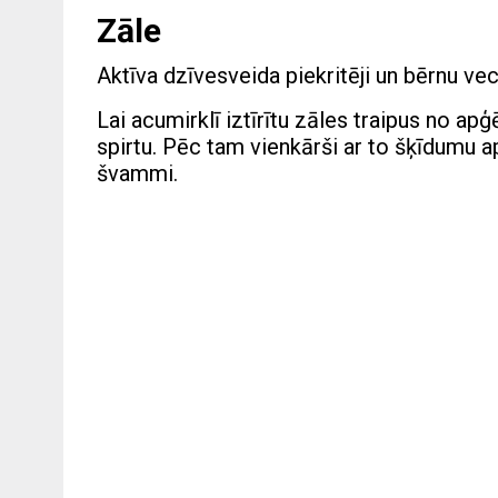
Zāle
Aktīva dzīvesveida piekritēji un bērnu vec
Lai acumirklī iztīrītu zāles traipus no a
spirtu. Pēc tam vienkārši ar to šķīdumu ap
švammi.