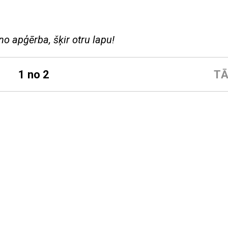
 no apģērba, šķir otru lapu!
1 no 2
TĀ