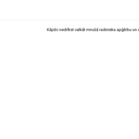
Kāpēc nedrīkst valkāt mirušā radinieka apģērbu un