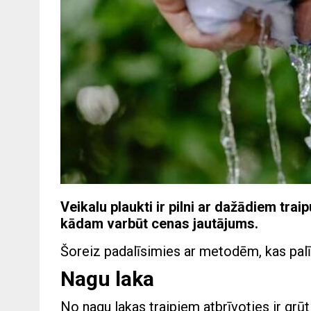
Veikalu plaukti ir pilni ar dažādiem trai
kādam varbūt cenas jautājums.
Šoreiz padalīsimies ar metodēm, kas pal
Nagu laka
No nagu lakas traipiem atbrīvoties ir grūt