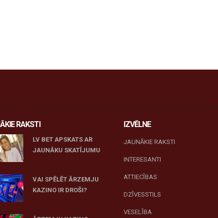
ĀKIE RAKSTI
IZVĒLNE
LV BET APSKATS AR
JAUNĀKIE RAKSTI
JAUNĀKU SKATĪJUMU
INTERESANTI
27 novembris, 2025
ATTIECĪBAS
VAI SPĒLĒT ĀRZEMJU
KAZINO IR DROŠI?
DZĪVESSTILS
10 novembris, 2025
VESELĪBA