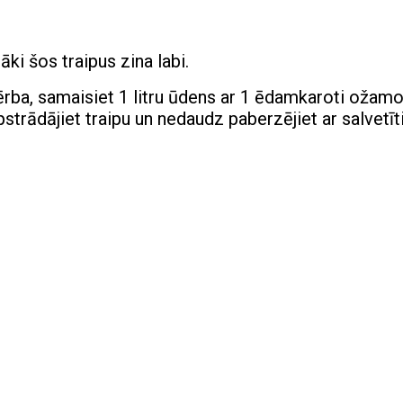
āki šos traipus zina labi.
pģērba, samaisiet 1 litru ūdens ar 1 ēdamkaroti ožam
strādājiet traipu un nedaudz paberzējiet ar salvetīti