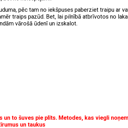
auduma, pēc tam no iekšpuses paberziet traipu ar vat
mēr traips pazūd. Bet, lai pilnībā atbrīvotos no laka
ndām vārošā ūdenī un izskalot.
s un to šuves pie plīts. Metodes, kas viegli noņe
tīrumus un taukus