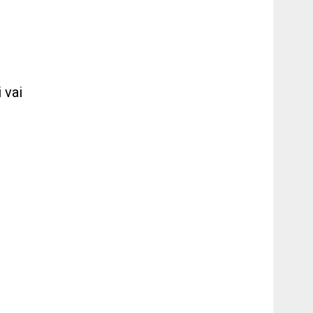
o
 vai