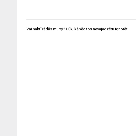
Ziņu
Vai naktī rādās murgi? Lūk, kāpēc tos nevajadzētu ignorēt
izvēlne