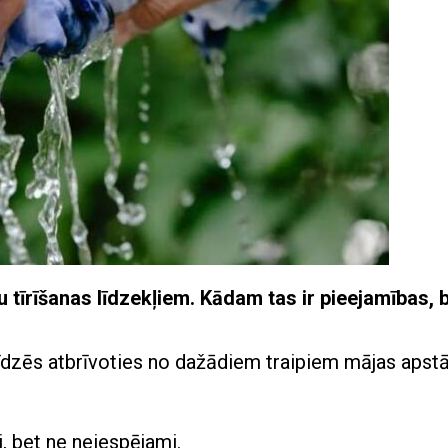
pu tīrīšanas līdzekļiem. Kādam tas ir pieejamības, 
īdzēs atbrīvoties no dažādiem traipiem mājas apstā
i, bet ne neiespējami.