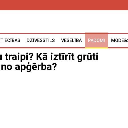
TTIECĪBAS
DZĪVESSTILS
VESELĪBA
PADOMI
MODE&
traipi? Kā iztīrīt grūti
 no apģērba?