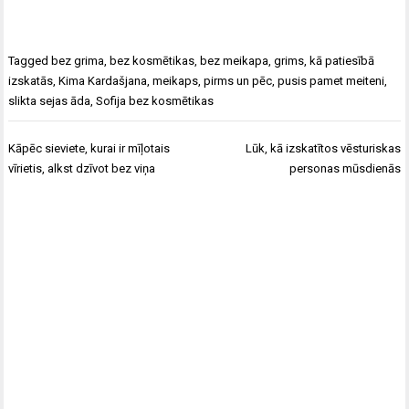
Tagged
bez grima
,
bez kosmētikas
,
bez meikapa
,
grims
,
kā patiesībā
izskatās
,
Kima Kardašjana
,
meikaps
,
pirms un pēc
,
pusis pamet meiteni
,
slikta sejas āda
,
Sofija bez kosmētikas
Ziņu
Kāpēc sieviete, kurai ir mīļotais
Lūk, kā izskatītos vēsturiskas
izvēlne
vīrietis, alkst dzīvot bez viņa
personas mūsdienās