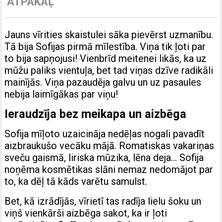
ATPAKAĻ
Jauns vīrities skaistulei sāka pievērst uzmanību.
Tā bija Sofijas pirmā mīlestība. Viņa tik ļoti par
to bija sapņojusi! Vienbrīd meitenei likās, ka uz
mūžu paliks vientuļa, bet tad viņas dzīve radikāli
mainījās. Viņa pazaudēja galvu un uz pasaules
nebija laimīgākas par viņu!
Ieraudzīja bez meikapa un aizbēga
Sofija mīļoto uzaicināja nedēļas nogali pavadīt
aizbraukušo vecāku mājā. Romatiskas vakariņas
sveču gaismā, liriska mūzika, lēna deja… Sofija
noņēma kosmētikas slāni nemaz nedomājot par
to, ka dēļ tā kāds varētu samulst.
Bet, kā izrādījās, vīrietī tas radīja lielu šoku un
viņš vienkārši aizbēga sakot, ka ir ļoti