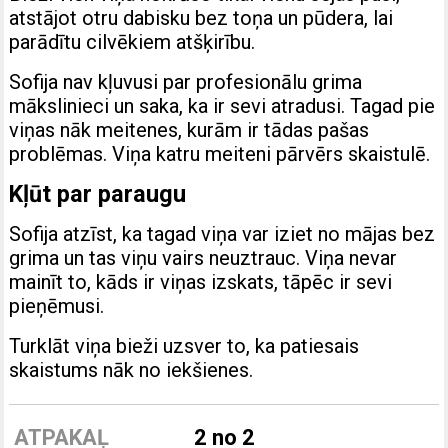
atstājot otru dabisku bez toņa un pūdera, lai
parādītu cilvēkiem atšķirību.
Sofija nav kļuvusi par profesionālu grima
mākslinieci un saka, ka ir sevi atradusi. Tagad pie
viņas nāk meitenes, kurām ir tādas pašas
problēmas. Viņa katru meiteni pārvērs skaistulē.
Kļūt par paraugu
Sofija atzīst, ka tagad viņa var iziet no mājas bez
grima un tas viņu vairs neuztrauc. Viņa nevar
mainīt to, kāds ir viņas izskats, tāpēc ir sevi
pieņēmusi.
Turklāt viņa bieži uzsver to, ka patiesais
skaistums nāk no iekšienes.
ATPAKAĻ
2 no 2