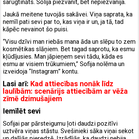
sarūgtināts. Solīja piezvanīt, bet nepiezvanīja.
Jaukā meitene tuvojās sakāvei. Viņa saprata, ka
nemīl pati sevi par to, kas viņa ir un, ja tā, tad
kāpēc nevainot šo puisi.
“Visu dzīvi man riebās mana āda un slēpu to zem
kosmētikas slāņiem. Bet tagad saprotu, ka esmu
kļūdījusies. Man jāpieņem sevi tādu, kāda es
esmu ar visiem trūkumiem,” Sofija nolēma un
izveidoja “Instagram” kontu.
Lasi arī:
Kad attiecības nonāk līdz
laulībām: scenārijs attiecībām ar vēža
zīmē dzimušajiem
Iemīlēt sevi
Sofijai par pārsteigumu ļoti daudzi pozitīvi
uztvēra viņas stāstu. Svešinieki sāka viņai sekot
un dalījās pieredzē. Izrādījās, ka daudzi nebija