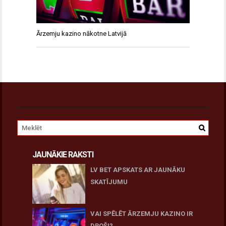
Ārzemju kazino nākotne Latvijā
JAUNĀKIE RAKSTI
LV BET APSKATS AR JAUNĀKU
SKATĪJUMU
27 novembris, 2025
VAI SPĒLĒT ĀRZEMJU KAZINO IR
DROŠI?