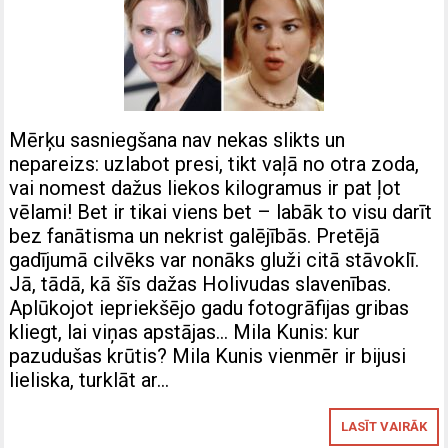
Mērķu sasniegšana nav nekas slikts un
nepareizs: uzlabot presi, tikt vaļā no otra zoda,
vai nomest dažus liekos kilogramus ir pat ļot
vēlami! Bet ir tikai viens bet – labāk to visu darīt
bez fanātisma un nekrist galējībās. Pretējā
gadījumā cilvēks var nonāks gluži citā stāvoklī.
Jā, tādā, kā šīs dažas Holivudas slavenības.
Aplūkojot iepriekšējo gadu fotogrāfijas gribas
kliegt, lai viņas apstājas… Mila Kunis: kur
pazudušas krūtis? Mila Kunis vienmēr ir bijusi
lieliska, turklāt ar…
LASĪT VAIRĀK