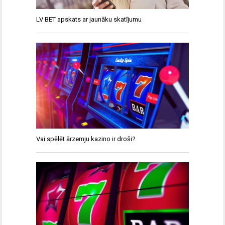
LV BET apskats ar jaunāku skatījumu
Vai spēlēt ārzemju kazino ir droši?