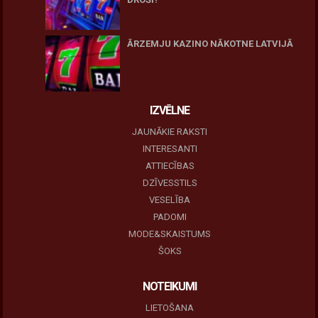
10 novembris, 2025
ĀRZEMJU KAZINO NĀKOTNE LATVIJĀ
10 novembris, 2025
IZVĒLNE
JAUNĀKIE RAKSTI
INTERESANTI
ATTIECĪBAS
DZĪVESSTILS
VESELĪBA
PADOMI
MODE&SKAISTUMS
ŠOKS
NOTEIKUMI
LIETOŠANA