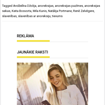
Tagged
Andželīna Džolija
,
anoreksijas
,
anoreksijas pazīmes
,
anoreksijas
sekas
,
Keita Bosvorta
,
Mila Kunis
,
Natālija Portmane
,
Renē Zelvēgere
,
slavenības
,
slavenības ar anoreksiju
,
tievums
REKLĀMA
JAUNĀKIE RAKSTI