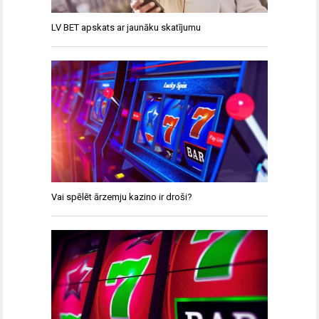
LV BET apskats ar jaunāku skatījumu
Vai spēlēt ārzemju kazino ir droši?