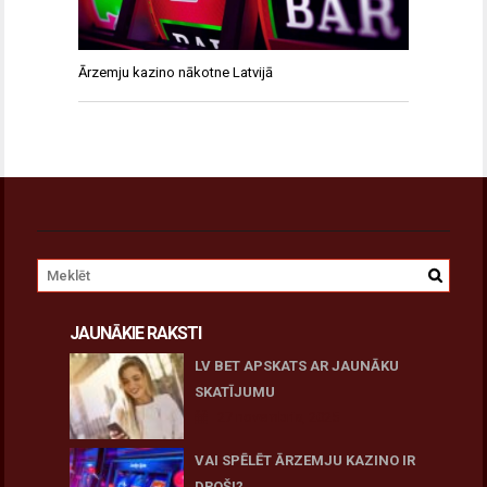
Ārzemju kazino nākotne Latvijā
JAUNĀKIE RAKSTI
LV BET APSKATS AR JAUNĀKU
SKATĪJUMU
27 novembris, 2025
VAI SPĒLĒT ĀRZEMJU KAZINO IR
DROŠI?