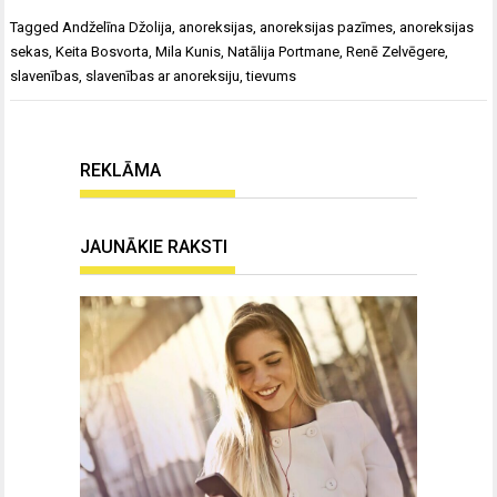
Tagged
Andželīna Džolija
,
anoreksijas
,
anoreksijas pazīmes
,
anoreksijas
sekas
,
Keita Bosvorta
,
Mila Kunis
,
Natālija Portmane
,
Renē Zelvēgere
,
slavenības
,
slavenības ar anoreksiju
,
tievums
REKLĀMA
JAUNĀKIE RAKSTI