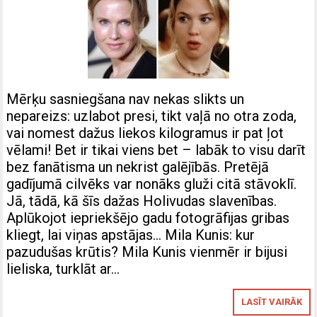
Mērķu sasniegšana nav nekas slikts un
nepareizs: uzlabot presi, tikt vaļā no otra zoda,
vai nomest dažus liekos kilogramus ir pat ļot
vēlami! Bet ir tikai viens bet – labāk to visu darīt
bez fanātisma un nekrist galējībās. Pretējā
gadījumā cilvēks var nonāks gluži citā stāvoklī.
Jā, tādā, kā šīs dažas Holivudas slavenības.
Aplūkojot iepriekšējo gadu fotogrāfijas gribas
kliegt, lai viņas apstājas… Mila Kunis: kur
pazudušas krūtis? Mila Kunis vienmēr ir bijusi
lieliska, turklāt ar…
LASĪT VAIRĀK