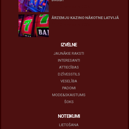
10 novembris, 2025
ĀRZEMJU KAZINO NĀKOTNE LATVIJĀ
10 novembris, 2025
IZVĒLNE
JAUNĀKIE RAKSTI
INTERESANTI
ATTIECĪBAS
DZĪVESSTILS
VESELĪBA
PADOMI
MODE&SKAISTUMS
ŠOKS
NOTEIKUMI
LIETOŠANA