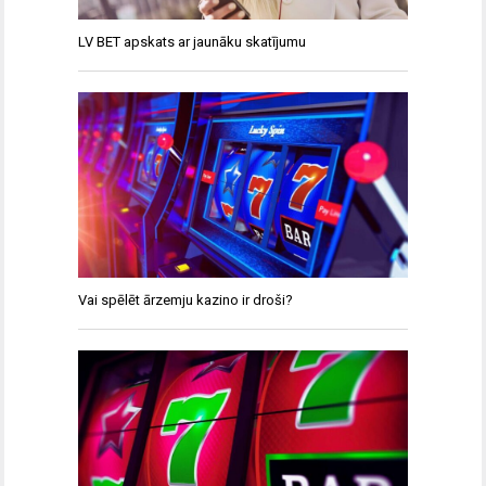
LV BET apskats ar jaunāku skatījumu
Vai spēlēt ārzemju kazino ir droši?