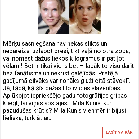
Mērķu sasniegšana nav nekas slikts un
nepareizs: uzlabot presi, tikt vaļā no otra zoda,
vai nomest dažus liekos kilogramus ir pat ļot
vēlami! Bet ir tikai viens bet – labāk to visu darīt
bez fanātisma un nekrist galējībās. Pretējā
gadījumā cilvēks var nonāks gluži citā stāvoklī.
Jā, tādā, kā šīs dažas Holivudas slavenības.
Aplūkojot iepriekšējo gadu fotogrāfijas gribas
kliegt, lai viņas apstājas… Mila Kunis: kur
pazudušas krūtis? Mila Kunis vienmēr ir bijusi
lieliska, turklāt ar…
LASĪT VAIRĀK