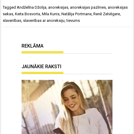
Tagged
Andželīna Džolija
,
anoreksijas
,
anoreksijas pazīmes
,
anoreksijas
sekas
,
Keita Bosvorta
,
Mila Kunis
,
Natālija Portmane
,
Renē Zelvēgere
,
slavenības
,
slavenības ar anoreksiju
,
tievums
REKLĀMA
JAUNĀKIE RAKSTI