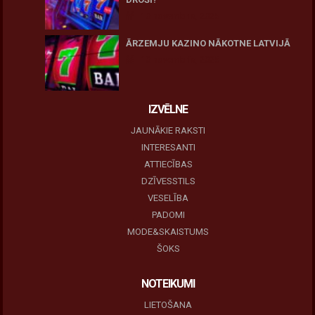
10 novembris, 2025
ĀRZEMJU KAZINO NĀKOTNE LATVIJĀ
10 novembris, 2025
IZVĒLNE
JAUNĀKIE RAKSTI
INTERESANTI
ATTIECĪBAS
DZĪVESSTILS
VESELĪBA
PADOMI
MODE&SKAISTUMS
ŠOKS
NOTEIKUMI
LIETOŠANA