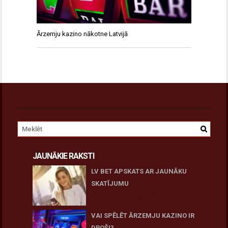
Ārzemju kazino nākotne Latvijā
JAUNĀKIE RAKSTI
LV BET APSKATS AR JAUNĀKU
SKATĪJUMU
27 novembris, 2025
VAI SPĒLĒT ĀRZEMJU KAZINO IR
DROŠI?