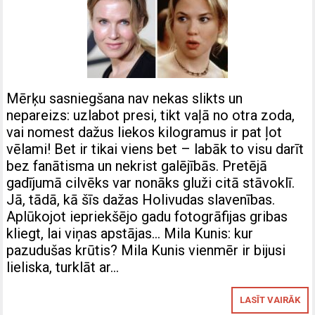
Mērķu sasniegšana nav nekas slikts un
nepareizs: uzlabot presi, tikt vaļā no otra zoda,
vai nomest dažus liekos kilogramus ir pat ļot
vēlami! Bet ir tikai viens bet – labāk to visu darīt
bez fanātisma un nekrist galējībās. Pretējā
gadījumā cilvēks var nonāks gluži citā stāvoklī.
Jā, tādā, kā šīs dažas Holivudas slavenības.
Aplūkojot iepriekšējo gadu fotogrāfijas gribas
kliegt, lai viņas apstājas… Mila Kunis: kur
pazudušas krūtis? Mila Kunis vienmēr ir bijusi
lieliska, turklāt ar…
LASĪT VAIRĀK