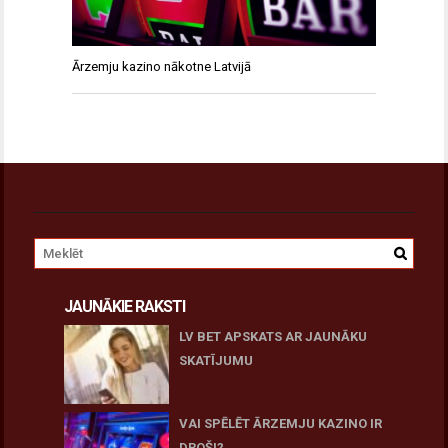
Ārzemju kazino nākotne Latvijā
JAUNĀKIE RAKSTI
LV BET APSKATS AR JAUNĀKU
SKATĪJUMU
27 novembris, 2025
VAI SPĒLĒT ĀRZEMJU KAZINO IR
DROŠI?