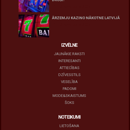
10 novembris, 2025
ĀRZEMJU KAZINO NĀKOTNE LATVIJĀ
10 novembris, 2025
IZVĒLNE
JAUNĀKIE RAKSTI
INTERESANTI
ATTIECĪBAS
DZĪVESSTILS
VESELĪBA
PADOMI
MODE&SKAISTUMS
ŠOKS
NOTEIKUMI
LIETOŠANA