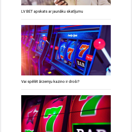
LV BET apskats ar jaunāku skatījumu
Vai spēlēt ārzemju kazino ir droši?