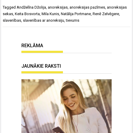
Tagged
Andželīna Džolija
,
anoreksijas
,
anoreksijas pazīmes
,
anoreksijas
sekas
,
Keita Bosvorta
,
Mila Kunis
,
Natālija Portmane
,
Renē Zelvēgere
,
slavenības
,
slavenības ar anoreksiju
,
tievums
REKLĀMA
JAUNĀKIE RAKSTI