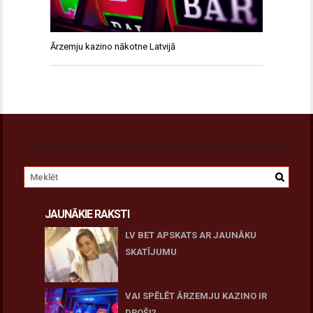
Ārzemju kazino nākotne Latvijā
JAUNĀKIE RAKSTI
LV BET APSKATS AR JAUNĀKU
SKATĪJUMU
27 novembris, 2025
VAI SPĒLĒT ĀRZEMJU KAZINO IR
DROŠI?