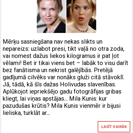
Mērķu sasniegšana nav nekas slikts un
nepareizs: uzlabot presi, tikt vaļā no otra zoda,
vai nomest dažus liekos kilogramus ir pat ļot
vēlami! Bet ir tikai viens bet – labāk to visu darīt
bez fanātisma un nekrist galējībās. Pretējā
gadījumā cilvēks var nonāks gluži citā stāvoklī.
Jā, tādā, kā šīs dažas Holivudas slavenības.
Aplūkojot iepriekšējo gadu fotogrāfijas gribas
kliegt, lai viņas apstājas… Mila Kunis: kur
pazudušas krūtis? Mila Kunis vienmēr ir bijusi
lieliska, turklāt ar…
LASĪT VAIRĀK