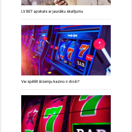
LV BET apskats ar jaunāku skatījumu
Vai spēlēt ārzemju kazino ir droši?