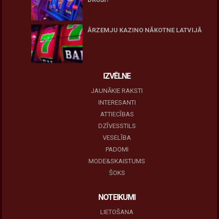
10 novembris, 2025
ĀRZEMJU KAZINO NĀKOTNE LATVIJĀ
10 novembris, 2025
IZVĒLNE
JAUNĀKIE RAKSTI
INTERESANTI
ATTIECĪBAS
DZĪVESSTILS
VESELĪBA
PADOMI
MODE&SKAISTUMS
ŠOKS
NOTEIKUMI
LIETOŠANA