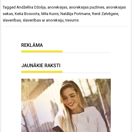
Tagged
Andželīna Džolija
,
anoreksijas
,
anoreksijas pazīmes
,
anoreksijas
sekas
,
Keita Bosvorta
,
Mila Kunis
,
Natālija Portmane
,
Renē Zelvēgere
,
slavenības
,
slavenības ar anoreksiju
,
tievums
REKLĀMA
JAUNĀKIE RAKSTI