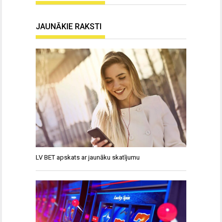
JAUNĀKIE RAKSTI
LV BET apskats ar jaunāku skatījumu