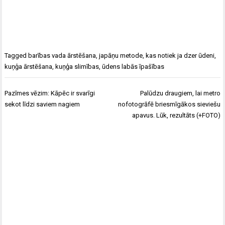
Tagged
barības vada ārstēšana
,
japāņu metode
,
kas notiek ja dzer ūdeni
,
kuņģa ārstēšana
,
kuņģa slimības
,
ūdens labās īpašības
Ziņu
Pazīmes vēzim: Kāpēc ir svarīgi
Palūdzu draugiem, lai metro
izvēlne
sekot līdzi saviem nagiem
nofotogrāfē briesmīgākos sieviešu
apavus. Lūk, rezultāts (+FOTO)