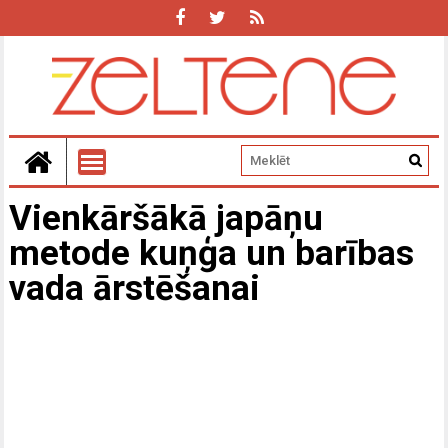
Vienkāršākā japāņu
metode kuņģa un barības
vada ārstēšanai