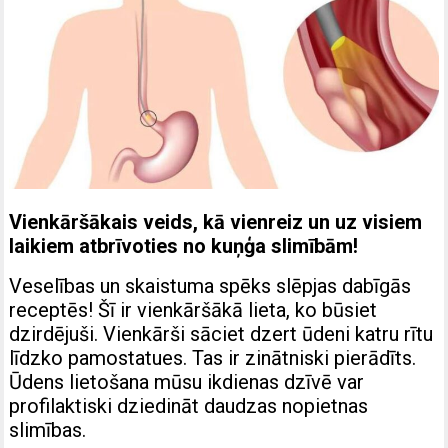
Vienkāršākais veids, kā vienreiz un uz visiem
laikiem atbrīvoties no kuņģa slimībām!
Veselības un skaistuma spēks slēpjas dabīgās
receptēs! Šī ir vienkāršākā lieta, ko būsiet
dzirdējuši. Vienkārši sāciet dzert ūdeni katru rītu
līdzko pamostatues. Tas ir zinātniski pierādīts.
Ūdens lietošana mūsu ikdienas dzīvē var
profilaktiski dziedināt daudzas nopietnas
slimības.