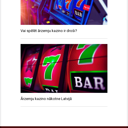
Vai spēlēt ārzemju kazino ir droši?
Ārzemju kazino nākotne Latvijā