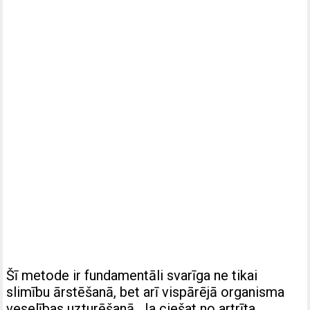
Šī metode ir fundamentāli svarīga ne tikai
slimību ārstēšanā, bet arī vispārējā organisma
veselības uzturēšanā. Ja ciešat no artrīta,