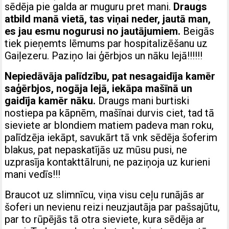
sēdēja pie galda ar muguru pret mani.
Draugs
atbild manā vietā, tas viņai neder, jautā man,
es jau esmu nogurusi no jautājumiem.
Beigās
tiek pieņemts lēmums par hospitalizēšanu uz
Gaiļezeru. Paziņo lai ģērbjos un nāku lejā!!!!!!
Nepiedāvāja palīdzību, pat nesagaidīja kamēr
saģērbjos, nogāja lejā, iekāpa mašīnā un
gaidīja kamēr nāku.
Draugs mani burtiski
nostiepa pa kāpnēm, mašīnai durvis ciet, tad tā
sieviete ar blondiem matiem padeva man roku,
palīdzēja iekāpt, savukārt tā vnk sēdēja šoferim
blakus, pat nepaskatījās uz mūsu pusi, ne
uzprasīja kontakttālruni, ne paziņoja uz kurieni
mani vedīs!!!
Braucot uz slimnīcu, viņa visu ceļu runājās ar
šoferi un nevienu reizi neuzjautāja par pašsajūtu,
par to rūpējās tā otra sieviete, kura sēdēja ar