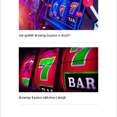
Vai spēlēt ārzemju kazino ir droši?
Ārzemju kazino nākotne Latvijā