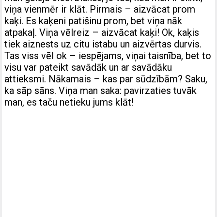
viņa vienmēr ir klāt. Pirmais – aizvācat prom
kaķi. Es kaķeni patišinu prom, bet viņa nāk
atpakaļ. Viņa vēlreiz – aizvācat kaķi! Ok, kaķis
tiek aiznests uz citu istabu un aizvērtas durvis.
Tas viss vēl ok – iespējams, viņai taisnība, bet to
visu var pateikt savādāk un ar savādāku
attieksmi. Nākamais – kas par sūdzībām? Saku,
ka sāp sāns. Viņa man saka: pavirzaties tuvāk
man, es taču netieku jums klāt!