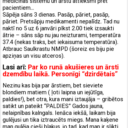
medicīnas sistēmu un ārstu attieksmi pret
pacientiem…
Sāpēja sāns 3 dienas. Pasāp, pāriet, pasāp,
pāriet. Pretsāpju medikamenti nepalīdz. Tad nu
naktī no 5 uz 6 janvāri plkst 2.00 tiek izsaukti
ātrie – sāns sāp nu jau neizturami, temperatūra
37.4 (nekas traks, bet iekaisuma temperatūra).
Atbrauc Saulkrastu NMPD (šoreiz es biju pie
apziņas un visu atceros).
Lasi arī:
Par ko runā akušieres un ārsti
dzemdību laikā. Personīgi “dzirdētais”
Nezinu kas bija par ārstiem, bet sieviete
blondiem matiem ( ļoti laipna un iejūtīga,
paldies!), bet otra, kura mani iztaujāja – gribētos
satikt un pateikt “PALDIES” Gados jauna,
nelaipnības kalngals. Ienāca iekšā, laikam bija
gulējusi un tika iztraucēts miegs. Mana kaķene
man gulēja cieši blakus, jo tad, kad man ir slikti,