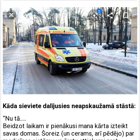
Kāda sieviete dalījusies neapskaužamā stāstā:
“Nu tā…..
Beidzot laikam ir pienākusi mana kārta izteikt
savas domas. Šoreiz (un cerams, arī pēdējo) par