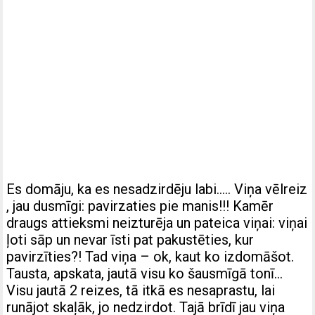
Es domāju, ka es nesadzirdēju labi….. Viņa vēlreiz
, jau dusmīgi: pavirzaties pie manis!!! Kamēr
draugs attieksmi neizturēja un pateica viņai: viņai
ļoti sāp un nevar īsti pat pakustēties, kur
pavirzīties?! Tad viņa – ok, kaut ko izdomāšot.
Tausta, apskata, jautā visu ko šausmīgā tonī…
Visu jautā 2 reizes, tā itkā es nesaprastu, lai
runājot skaļāk, jo nedzirdot. Tajā brīdī jau viņa