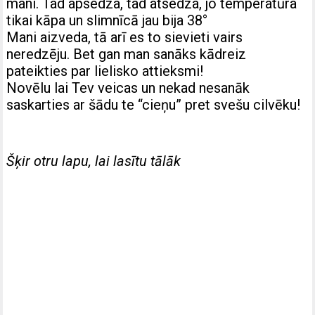
mani. Tad apsedza, tad atsedza, jo temperatūra
tikai kāpa un slimnīcā jau bija 38°
Mani aizveda, tā arī es to sievieti vairs
neredzēju. Bet gan man sanāks kādreiz
pateikties par lielisko attieksmi!
Novēlu lai Tev veicas un nekad nesanāk
saskarties ar šādu te “cieņu” pret svešu cilvēku!
Šķir otru lapu, lai lasītu tālāk