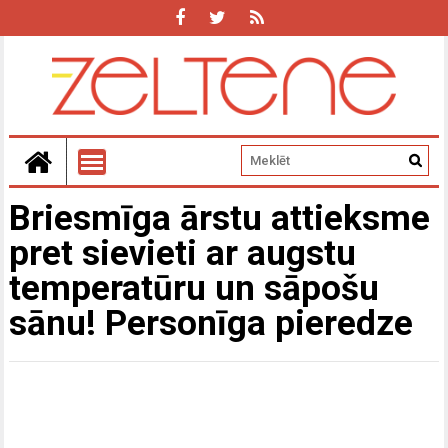
Briesmīga ārstu attieksme
pret sievieti ar augstu
temperatūru un sāpošu
sānu! Personīga pieredze
Z
S
M
i
p
b
u
k