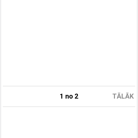
1 no 2
TĀLĀK